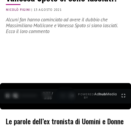
NICOLÒ FIGINI
|
13 AGOSTO 2021
Alcuni fan hanno cominciato ad avere il dubbio che
Massimiliano Mollicone e Vanessa Spoto si siano lasciati.
Ecco il loro commento
0:27 /
Ad
hub
Media
POWERED
1
/
2
3:35
BY
Le parole dell’ex tronista di Uomini e Donne