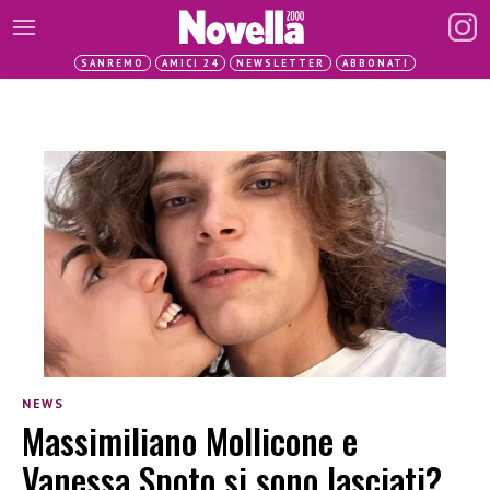
SANREMO
AMICI 24
NEWSLETTER
ABBONATI
NEWS
Massimiliano Mollicone e
Vanessa Spoto si sono lasciati?