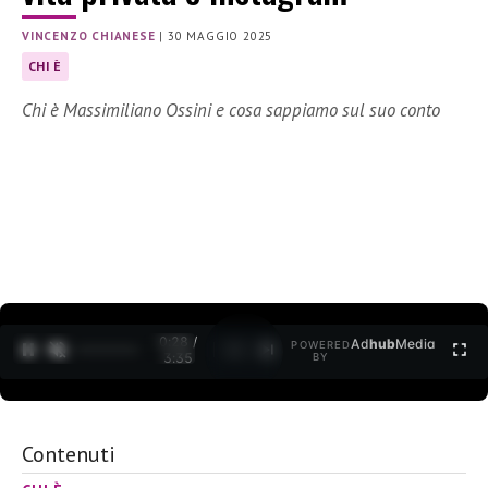
VINCENZO CHIANESE
|
30 MAGGIO 2025
CHI È
Chi è Massimiliano Ossini e cosa sappiamo sul suo conto
0:29 /
Ad
hub
Media
POWERED
1
/
2
3:35
BY
Contenuti