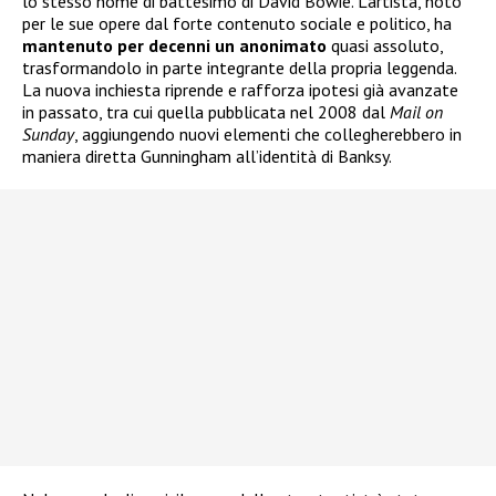
lo stesso nome di battesimo di David Bowie. L’artista, noto
per le sue opere dal forte contenuto sociale e politico, ha
mantenuto per decenni un anonimato
quasi assoluto,
trasformandolo in parte integrante della propria leggenda.
La nuova inchiesta riprende e rafforza ipotesi già avanzate
in passato, tra cui quella pubblicata nel 2008 dal
Mail on
Sunday
, aggiungendo nuovi elementi che collegherebbero in
maniera diretta Gunningham all’identità di Banksy.