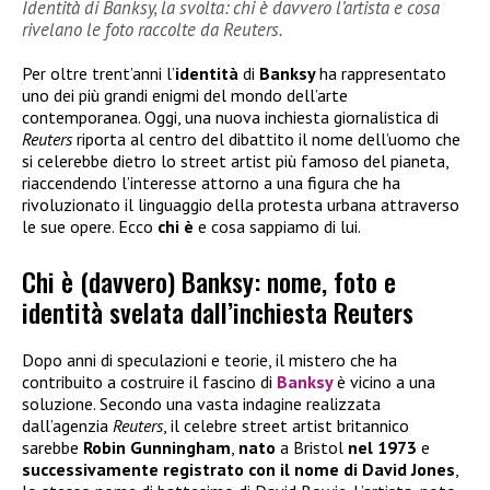
Identità di Banksy, la svolta: chi è davvero l’artista e cosa
rivelano le foto raccolte da Reuters.
Per oltre trent’anni l’
identità
di
Banksy
ha rappresentato
uno dei più grandi enigmi del mondo dell’arte
contemporanea. Oggi, una nuova inchiesta giornalistica di
Reuters
riporta al centro del dibattito il nome dell’uomo che
si celerebbe dietro lo street artist più famoso del pianeta,
riaccendendo l’interesse attorno a una figura che ha
rivoluzionato il linguaggio della protesta urbana attraverso
le sue opere. Ecco
chi è
e cosa sappiamo di lui.
Chi è (davvero) Banksy: nome, foto e
identità svelata dall’inchiesta Reuters
Dopo anni di speculazioni e teorie, il mistero che ha
contribuito a costruire il fascino di
Banksy
è vicino a una
soluzione. Secondo una vasta indagine realizzata
dall’agenzia
Reuters
, il celebre street artist britannico
sarebbe
Robin Gunningham
,
nato
a Bristol
nel 1973
e
successivamente registrato con il nome di David Jones
,