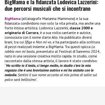
BigMama e la fidanzata Lodovica Lazzerini:
due percorsi musicali che si incontrano
BigMama
(all’anagrafe Marianna Mammone) e la sua
fidanzata condividono non solo la vita privata, ma anche una
forte intesa artistica. Lodovica Lazzerini,
classe 2000 e
originaria di Carrara
, è a sua volta cantante e autrice,
conosciuta con il nome d’arte Ailo. Ha pubblicato diversi
brani, tra cui
Sfiga
e
Non mi va
, e ha partecipato alla scrittura
di pezzi realizzati insieme a BigMama. Tra questi spicca
La
rabbia non mi basta
, presentato al Festival di Sanremo 2024,
nato in una sessione creativa molto rapida. In studio, come
raccontato dalla stessa artista, il lavoro è stato condiviso:
“
Ho scritto io il testo, ci tengo molto, in studio c’era la mia
ragazza che è una bravissima autrice e mi ha aiutata con le
melodie.
Sentire il suo nome accanto al mio prima di salire sul
palco sarà bellissimo
“.