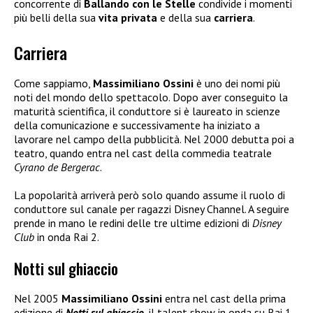
concorrente di
Ballando con le Stelle
condivide i momenti
più belli della sua
vita privata
e della sua
carriera
.
Carriera
Come sappiamo,
Massimiliano Ossini
è uno dei nomi più
noti del mondo dello spettacolo. Dopo aver conseguito la
maturità scientifica, il conduttore si è laureato in scienze
della comunicazione e successivamente ha iniziato a
lavorare nel campo della pubblicità. Nel 2000 debutta poi a
teatro, quando entra nel cast della commedia teatrale
Cyrano de Bergerac
.
La popolarità arriverà però solo quando assume il ruolo di
conduttore sul canale per ragazzi Disney Channel. A seguire
prende in mano le redini delle tre ultime edizioni di
Disney
Club
in onda Rai 2.
Notti sul ghiaccio
Nel 2005
Massimiliano Ossini
entra nel cast della prima
edizione di
Notti sul ghiaccio
, il talent show in onda su Rai 1