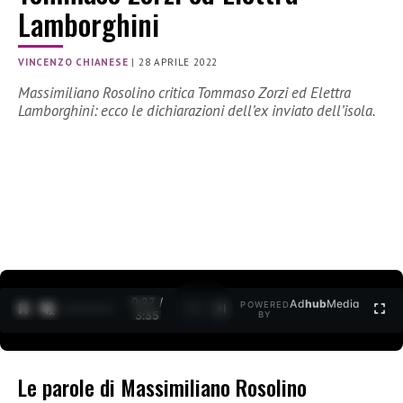
Lamborghini
VINCENZO CHIANESE
|
28 APRILE 2022
Massimiliano Rosolino critica Tommaso Zorzi ed Elettra
Lamborghini: ecco le dichiarazioni dell’ex inviato dell’isola.
0:27 /
Ad
hub
Media
POWERED
1
/
2
3:35
BY
Le parole di Massimiliano Rosolino