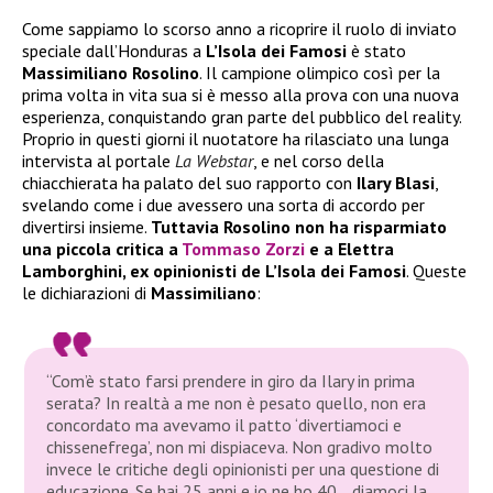
Come sappiamo lo scorso anno a ricoprire il ruolo di inviato
speciale dall’Honduras a
L’Isola dei Famosi
è stato
Massimiliano Rosolino
. Il campione olimpico così per la
prima volta in vita sua si è messo alla prova con una nuova
esperienza, conquistando gran parte del pubblico del reality.
Proprio in questi giorni il nuotatore ha rilasciato una lunga
intervista al portale
La Webstar
, e nel corso della
chiacchierata ha palato del suo rapporto con
Ilary Blasi
,
svelando come i due avessero una sorta di accordo per
divertirsi insieme.
Tuttavia Rosolino non ha risparmiato
una piccola critica a
Tommaso Zorzi
e a Elettra
Lamborghini, ex opinionisti de L’Isola dei Famosi
. Queste
le dichiarazioni di
Massimiliano
:
“Com’è stato farsi prendere in giro da Ilary in prima
serata? In realtà a me non è pesato quello, non era
concordato ma avevamo il patto ‘divertiamoci e
chissenefrega’, non mi dispiaceva. Non gradivo molto
invece le critiche degli opinionisti per una questione di
educazione. Se hai 25 anni e io ne ho 40… diamoci la