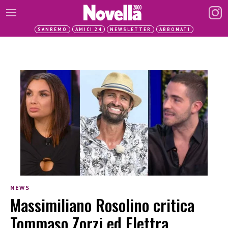
SANREMO
AMICI 24
NEWSLETTER
ABBONATI
NEWS
Massimiliano Rosolino critica
Tommaso Zorzi ed Elettra