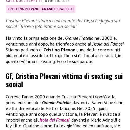
SARA GUGLIELMETTI
|
8 LUGLIO 2026
CRISTINA PLEVANI
GRANDE FRATELLO
Cristina Plevani, storica concorrente del GF, si è sfogata sui
social: “Ricevo foto intime sui social”
Ha vinto la prima edizione del
Grande Fratello
nel 2000 e,
venticinque anni dopo, ha trionfato anche all’
Isola dei Famosi
.
Stiamo parlando di
Cristina Plevani
, una delle concorrenti
più amate in assoluto. L’ex gieffina si è sfogata sui social, in
quanto vittima di sexting. Ecco le sue parole.
GF, Cristina Plevani vittima di sexting sui
social
Correva l’anno 2000 quando Cristina Plevani trionfò alla
prima edizione del
Grande Fratello
, davanti a Salvo Veneziano
e all’indimenticabile Pietro Taricone. Nel 2025, quindi
venticinque anni dopo quella vittoria, la Plevani è riuscita a
imporsi anche all’
Isola dei Famosi
, davanti a Mario Adinolfi e
Jey Lillo. Qualche giorno fa l’ex gieffina ed ex naufraga, si è