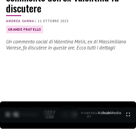
discutere
ANDREA SANNA
|
11 OTTOBRE 2023
GRANDE FRATELLO
Un commento social di Valentina Melis, ex di Massimiliano
Varrese, fa discutere in queste ore. Ecco tutti i dettagli
0:30 /
Ad
hub
Media
POWERED
1
/
2
3:35
BY