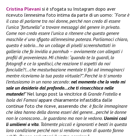
Cristina Plevani
si è sfogata su Instagram dopo aver
ricevuto l’ennesima foto intima da parte di un uomo:
“Forse è
il caso di parlarne tra noi donne, perché non credo di essere
l’unica “fortunella” a trovare messaggi del genere in privato.
Come non credo essere l’unica a ritenere che questo genere
maschile e’ uno sfigato all’ennesima potenza. Parliamoci chiaro,
questo è sobrio…ho un collage di piselli screenshottati in
galleria che fa invidia a pornhub – ovviamente con allegati i
profili di provenienza. Mi chiedo: “quando te lo guardi, lo
fotografi e ce lo spedisci, che reazione ti aspetti da noi
fanciulle?!…che masturbazione mentale ti fai ad immaginarci
mentre riceviamo la tua posta virtuale?”. Perché io ti smonto
l’entusiasmo in un nano secondo:
nel momento che lo vedo mi
sale un desiderio dal profondo…che ti rinsecchisca nelle
mutande!
”
Nel lungo post la vincitrice di
Grande Fratello
e
Isola dei Famosi
appare chiaramente infastidita dalle
continue foto che riceve, asserendo che:
è facile immaginare
che idea hanno della donna esseri del genere…perché le donne
non le conoscono…le guardano ma non le vedono.
Uomini così
li umilierei a vita
. Talmente piccoli e ignoranti e beati in questa
loro condizione perché non si rendono conto di quanto fanno