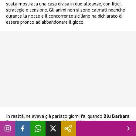
stata mostrata una casa divisa in due alleanze, con litigi,
strategie e tensione. Gli animi non si sono calmati neanche
durante la notte e il concorrente siciliano ha dichiarato di
essere pronto ad abbandonare il gioco.
In realtà, ne aveva già parlato giorni fa, quando
Blu Barbara
Prezia
era al televoto con Adriana Volpe, Alessandra
Mussolini e Lucia Ilarido. L’ex tronista aveva già espresso
l’intenzione di ritirarsi
nel caso Blu fosse stata eliminata.