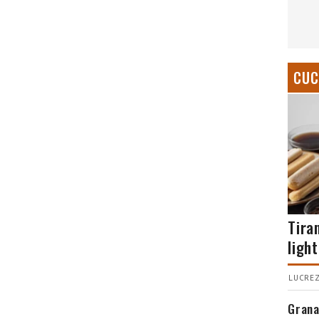
CUC
Tira
light
LUCREZ
Grana