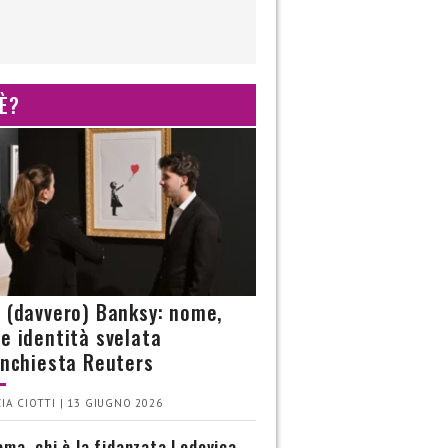
 È?
è (davvero) Banksy: nome,
 e identità svelata
’inchiesta Reuters
IA CIOTTI | 13 GIUGNO 2026
ma, chi è la fidanzata Lodovica