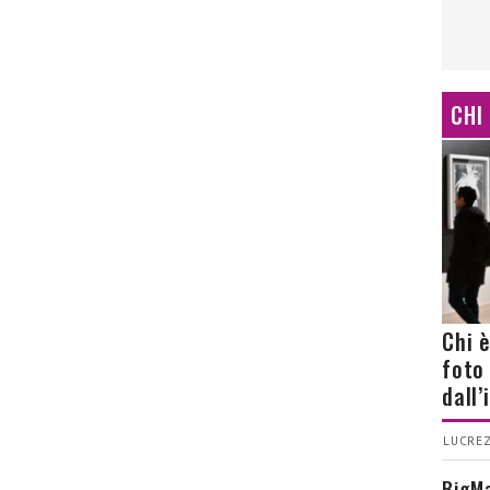
CHI
Chi 
foto
dall
LUCREZ
BigMa