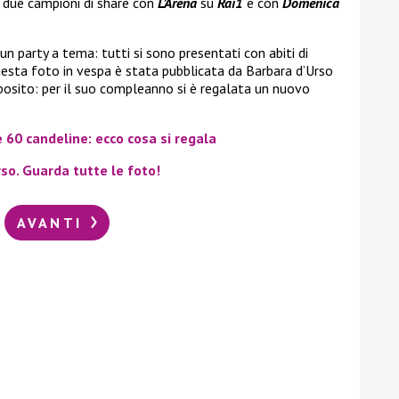
o due campioni di share con
L’Arena
su
Rai1
e con
Domenica
n party a tema: tutti si sono presentati con abiti di
esta foto in vespa è stata pubblicata da Barbara d’Urso
oposito: per il suo compleanno si è regalata un nuovo
 60 candeline: ecco cosa si regala
rso. Guarda tutte le foto!
AVANTI