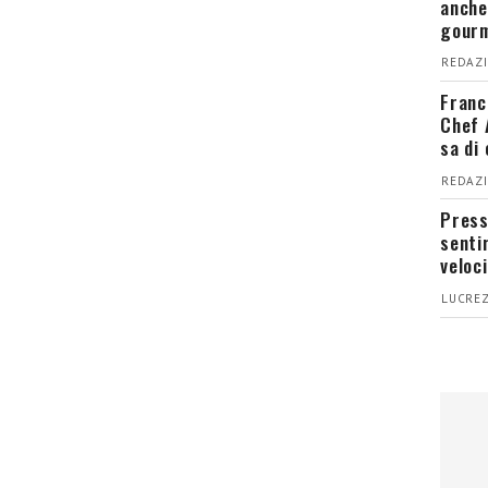
anche
gour
REDAZI
Franc
Chef 
sa di
REDAZI
Press
senti
veloci
LUCREZ