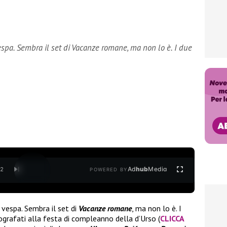
espa. Sembra il set di Vacanze romane, ma non lo è. I due
Ad
hub
Media
/
2
POWERED BY
 vespa. Sembra il set di
Vacanze romane
, ma non lo è. I
grafati alla festa di compleanno della d’Urso (
CLICCA