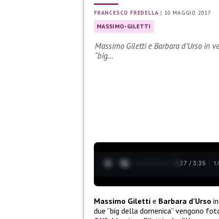
FRANCESCO FREDELLA
|
10 MAGGIO 2017
MASSIMO-GILETTI
Massimo Giletti e Barbara d’Urso in v
“big…
0:28 / 3:35
1
Massimo Giletti
e
Barbara d’Urso
in
due “big della domenica” vengono foto