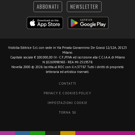
ABBONATI
NEWSLETTER
Visibilia Editrice S.r.l.
con sede in Via Privata Giovannino De Grassi 12/12A, 20123
Milano.
Capitale sociale € 100.000,00 I.V. - C.F./P.IVA ed iscrizione alla C.C.I.A.A. di Milano
N.10269990965 - REA MI-2519578.
Novella 2000 © 2026. Iscritta al ROC con il n.37767. Tutti i diritti di proprietà
letteraria ed artistica riservati.
CONTATTI
PRIVACY E COOKIES POLICY
IMPOSTAZIONI COOKIE
TORNA SU