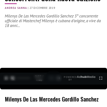
ANDREA SANNA
|
27 DICEMBRE 2019
Milenys De Las Mercedes Gordillo Sanchez 3° concorrente
ufficiale di Masterchef Milenys è cubana d’origine, a vive da
18 anni…
0:27 /
Ad
hub
Media
POWERED
1
/
2
1:40
BY
Milenys De Las Mercedes Gordillo Sanchez