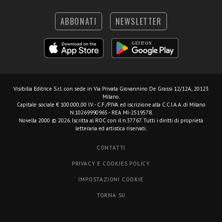
ABBONATI
NEWSLETTER
Visibilia Editrice S.r.l.
con sede in Via Privata Giovannino De Grassi 12/12A, 20123
Milano.
Capitale sociale € 100.000,00 I.V. - C.F./P.IVA ed iscrizione alla C.C.I.A.A. di Milano
N.10269990965 - REA MI-2519578.
Novella 2000 © 2026. Iscritta al ROC con il n.37767. Tutti i diritti di proprietà
letteraria ed artistica riservati.
CONTATTI
PRIVACY E COOKIES POLICY
IMPOSTAZIONI COOKIE
TORNA SU