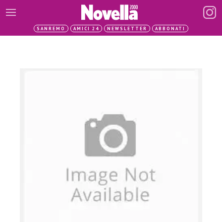
SANREMO
AMICI 24
NEWSLETTER
ABBONATI