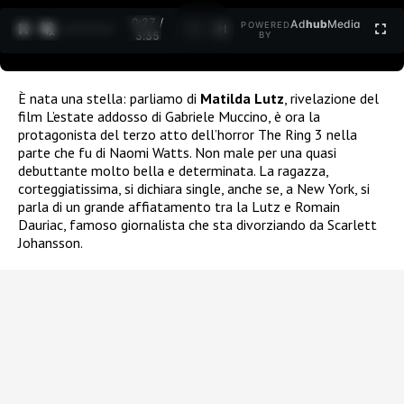
0:27 /
Ad
hub
Media
POWERED
1
/
2
3:35
BY
È nata una stella: parliamo di
Matilda Lutz
, rivelazione del
film L’estate addosso di Gabriele Muccino, è ora la
protagonista del terzo atto dell’horror The Ring 3 nella
parte che fu di Naomi Watts. Non male per una quasi
debuttante molto bella e determinata. La ragazza,
corteggiatissima, si dichiara single, anche se, a New York, si
parla di un grande affiatamento tra la Lutz e Romain
Dauriac, famoso giornalista che sta divorziando da Scarlett
Johansson.