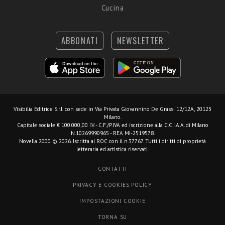
Cucina
ABBONATI
NEWSLETTER
Visibilia Editrice S.r.l.
con sede in Via Privata Giovannino De Grassi 12/12A, 20123
Milano.
Capitale sociale € 100.000,00 I.V. - C.F./P.IVA ed iscrizione alla C.C.I.A.A. di Milano
N.10269990965 - REA MI-2519578.
Novella 2000 © 2026. Iscritta al ROC con il n.37767. Tutti i diritti di proprietà
letteraria ed artistica riservati.
CONTATTI
PRIVACY E COOKIES POLICY
IMPOSTAZIONI COOKIE
TORNA SU