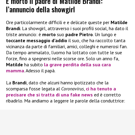
È morto il padre di Matilde Brandi:
l’annuncio della showgirl
Ore particolarmente difficili e e delicate queste per
Matilde
Brandi
. La showgirl, attraverso i suoi profili social, ha dato il
triste annuncio: è
morto
suo
padre
Pietro
. Un lungo e
toccante messaggio d’addio
il suo, che ha raccolto tanta
vicinanza da parte di familiari, amici, colleghi e numerosi fan.
Da tempo ammalato, l’uomo ha lottato con tutte le sue
forze, fino a spegnersi nelle scorse ore. Solo un anno fa,
Matilde
ha subito
la grave perdita della sua cara
mamma
. Adesso il papà.
La
Brandi
, dato che alcuni hanno ipotizzato che la
scomparsa fosse legata al
Coronavirus
,
ci ha tenuto a
precisare che si tratta di una fake news
ed è corretto
ribadirlo. Ma andiamo a leggere le parole della conduttrice: