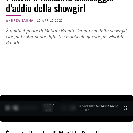
d’addio della showgirl
ANDREA SANNA
|
10 APRILE 2020
È morto il padre di Matilde Brandi: l’annuncio della showgirl
Ore particolarmente difficili e e delicate queste per Matilde
Brandi.…
0:27 /
Ad
hub
Media
POWERED
1
/
2
3:35
BY