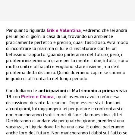
Per quanto riguarda
Erik e Valentina
, vedremo che lei andrà
per un po’ di giorni a casa di lui, trovando un ambiente
praticamente perfetto e preciso, quasi fastidioso. Avrà modo
di incontrare la mamma di lui e di instaturare con lei un
bellissimo rapporto. Quando parleranno del futuro, però, i
problemi inizieranno a girare per la mente. I due, infatti, sono
molto uniti e affiatati e vogliono stare insieme, ma c’è il
problema della distanza. Quindi dovranno capire se saranno
in grado di affrontarla nel lungo periodo.
Concludiamo le
anticipazioni
di
Matrimonio a prima vista
13
con
Pietro e Chiara
, i quali avevano avuto un’accesa
discussione durante la reunion. Dopo essere stati lontani
alcuni giorni, lui raggiungerà lei per parlare e confrontarsi e
non mancheranno i soliti modi di fare “da maestrina” di lei.
Decideranno di andare via per qualche giorno, prendersi una
vacanza, in Liguria dove lei ha una casa. E quindi parleranno
anche loro del futuro. Non mancheranno i dubbi sul fatto se