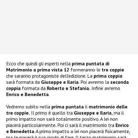
Ecco che quindi gli esperti nella
prima puntata di
Matrimonio a prima vista 12
formeranno le
tre coppie
che saranno protagoniste dell’edizione. La
prima coppia
sarà formata da
Giuseppe e Ilaria
. Poi avremo la
seconda
coppia
formata da
Roberto e Stefania.
Infine avremo
Enrico e Benedetta
.
Vedremo subito nella
prima puntata
il
matrimonio delle
tre coppie.
Il primo è quello tra
Giuseppe e Ilaria
, ma il
primo impatto non sarà totalmente positivo. A lei non
piacerà particolarmente. Poi ci sarà il matrimonio tra
Enrico
e Benedetta
. A primo impatto a lei non piacerà fisicamente,
ma le piacerà il suo modo di fare. Il terzo matrimonio sarà