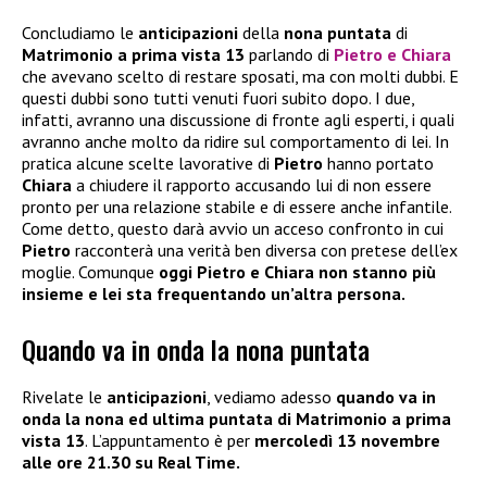
Concludiamo le
anticipazioni
della
nona puntata
di
Matrimonio a prima vista 13
parlando di
Pietro e Chiara
che avevano scelto di restare sposati, ma con molti dubbi. E
questi dubbi sono tutti venuti fuori subito dopo. I due,
infatti, avranno una discussione di fronte agli esperti, i quali
avranno anche molto da ridire sul comportamento di lei. In
pratica alcune scelte lavorative di
Pietro
hanno portato
Chiara
a chiudere il rapporto accusando lui di non essere
pronto per una relazione stabile e di essere anche infantile.
Come detto, questo darà avvio un acceso confronto in cui
Pietro
racconterà una verità ben diversa con pretese dell’ex
moglie. Comunque
oggi Pietro e Chiara non stanno più
insieme e lei sta frequentando un’altra persona.
Quando va in onda la nona puntata
Rivelate le
anticipazioni
, vediamo adesso
quando va in
onda la nona ed ultima puntata di Matrimonio a prima
vista 13
. L’appuntamento è per
mercoledì 13 novembre
alle ore 21.30 su Real Time.