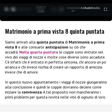
0:27 /
Ad
hub
Media
POWERED
1
/
2
3:35
BY
Matrimonio a prima vista 8 quinta puntata
Siamo arrivati alla
quinta puntata
di
Matrimonio a prima
vista 8
e alle consuete
anticipazioni
su ciò che
accadrà.
Nella
quarta puntata
le coppie sono entrate nel
vivo dei viaggi di nozze e molte cose diverse sono accadute.
C’è infatti chi è entrato in perfetta sintonia, chi ancora un po’
arranca e chi invece rischia di creare un rapporto di amicizia
invece che di amore.
In questo nuovo appuntamento i viaggi di nozze giungeranno
alla conclusione e quindi le coppie dovranno deciere come
iniziare la
convivenza
. A tal proposito non mancheranno i
primi problemi per questa novità nelle vite di ognuno di loro.