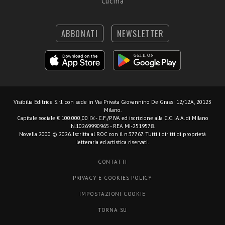
Cucina
ABBONATI
NEWSLETTER
Visibilia Editrice S.r.l.
con sede in Via Privata Giovannino De Grassi 12/12A, 20123
Milano.
Capitale sociale € 100.000,00 I.V. - C.F./P.IVA ed iscrizione alla C.C.I.A.A. di Milano
N.10269990965 - REA MI-2519578.
Novella 2000 © 2026. Iscritta al ROC con il n.37767. Tutti i diritti di proprietà
letteraria ed artistica riservati.
CONTATTI
PRIVACY E COOKIES POLICY
IMPOSTAZIONI COOKIE
TORNA SU