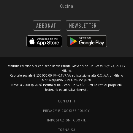
Cucina
ABBONATI
NEWSLETTER
Visibilia Editrice S.r.l.
con sede in Via Privata Giovannino De Grassi 12/12A, 20123
Milano.
Capitale sociale € 100.000,00 I.V. - C.F./P.IVA ed iscrizione alla C.C.I.A.A. di Milano
N.10269990965 - REA MI-2519578.
Novella 2000 © 2026. Iscritta al ROC con il n.37767. Tutti i diritti di proprietà
letteraria ed artistica riservati.
CONTATTI
PRIVACY E COOKIES POLICY
IMPOSTAZIONI COOKIE
TORNA SU