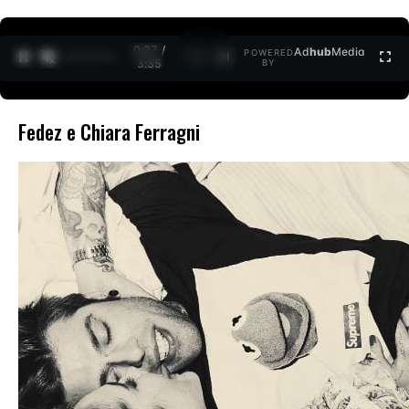
0:27 /
Ad
hub
Media
POWERED
1
/
2
3:35
BY
Fedez e Chiara Ferragni