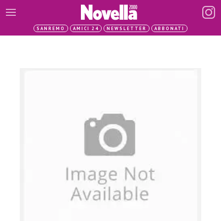
SANREMO
AMICI 24
NEWSLETTER
ABBONATI