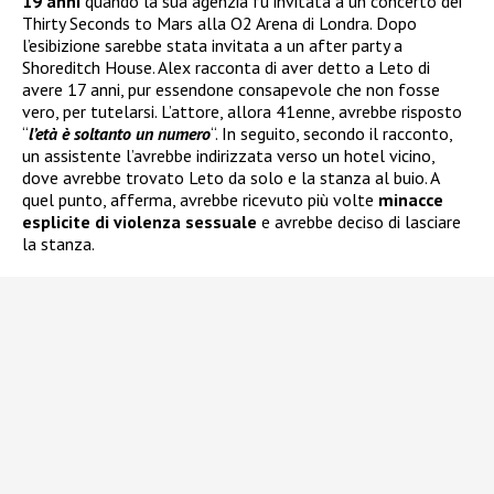
19 anni
quando la sua agenzia fu invitata a un concerto dei
Thirty Seconds to Mars alla O2 Arena di Londra. Dopo
l’esibizione sarebbe stata invitata a un after party a
Shoreditch House. Alex racconta di aver detto a Leto di
avere 17 anni, pur essendone consapevole che non fosse
vero, per tutelarsi. L’attore, allora 41enne, avrebbe risposto
“
l’età è soltanto un numero
“. In seguito, secondo il racconto,
un assistente l’avrebbe indirizzata verso un hotel vicino,
dove avrebbe trovato Leto da solo e la stanza al buio. A
quel punto, afferma, avrebbe ricevuto più volte
minacce
esplicite di violenza sessuale
e avrebbe deciso di lasciare
la stanza.