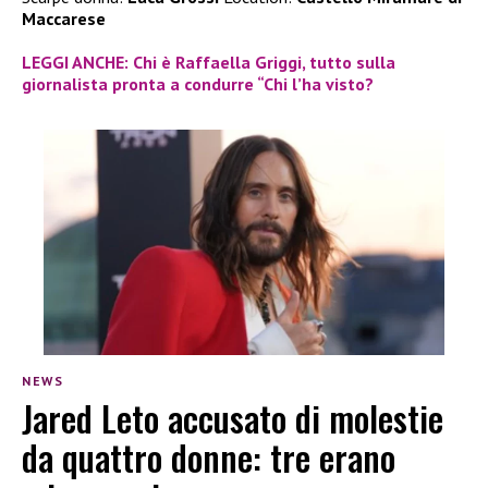
Maccarese
LEGGI ANCHE: Chi è Raffaella Griggi, tutto sulla
giornalista pronta a condurre “Chi l’ha visto?
NEWS
Jared Leto accusato di molestie
da quattro donne: tre erano