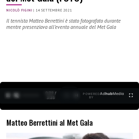
NICOLÒ FIGINI
|
14 SETTEMBRE 2021
Il tennista Matteo Berrettini è stato fotografato durante
mentre presenziava all’evento annuale del Met Gala
0:30 /
Ad
hub
Media
POWERED
1
/
2
3:35
BY
Matteo Berrettini al Met Gala