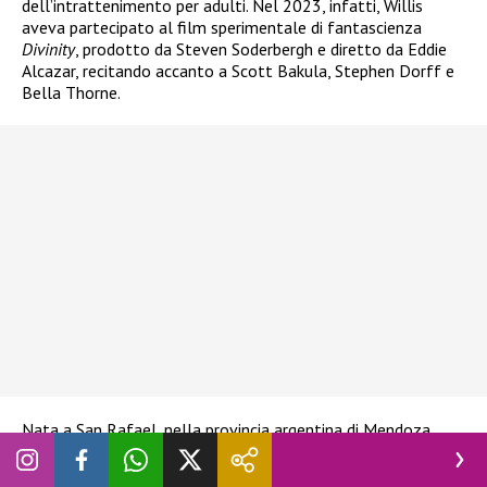
dell’intrattenimento per adulti. Nel 2023, infatti, Willis
aveva partecipato al film sperimentale di fantascienza
Divinity
, prodotto da Steven Soderbergh e diretto da Eddie
Alcazar, recitando accanto a Scott Bakula, Stephen Dorff e
Bella Thorne.
Nata a San Rafael, nella provincia argentina di Mendoza,
Willis si era trasferita ancora bambina nello Utah insieme
alla madre. Prima di entrare nel settore aveva studiato