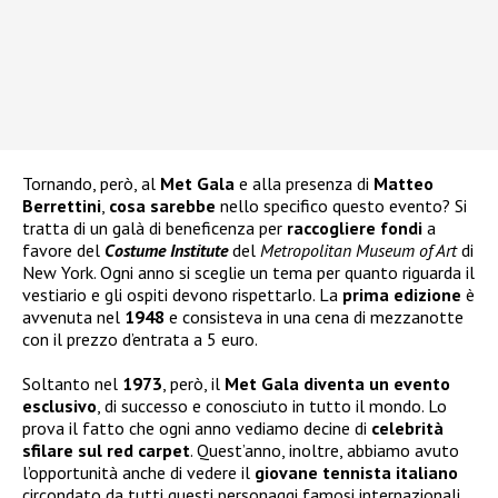
Tornando, però, al
Met Gala
e alla presenza di
Matteo
Berrettini
,
cosa sarebbe
nello specifico questo evento? Si
tratta di un galà di beneficenza per
raccogliere fondi
a
favore del
Costume Institute
del
Metropolitan Museum of Art
di
New York. Ogni anno si sceglie un tema per quanto riguarda il
vestiario e gli ospiti devono rispettarlo. La
prima edizione
è
avvenuta nel
1948
e consisteva in una cena di mezzanotte
con il prezzo d’entrata a 5 euro.
Soltanto nel
1973
, però, il
Met Gala diventa un evento
esclusivo
, di successo e conosciuto in tutto il mondo. Lo
prova il fatto che ogni anno vediamo decine di
celebrità
sfilare sul red carpet
. Quest’anno, inoltre, abbiamo avuto
l’opportunità anche di vedere il
giovane tennista
italiano
circondato da tutti questi personaggi famosi internazionali.