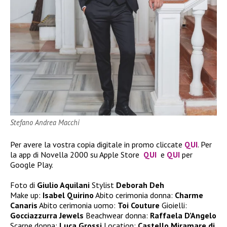
Stefano Andrea Macchi
Per avere la vostra copia digitale in promo cliccate
QUI
. Per
la app di Novella 2000 su Apple Store
QUI
e
QUI
per
Google Play.
Foto di
Giulio Aquilani
Stylist
Deborah Deh
Make up:
Isabel Quirino
Abito cerimonia donna:
Charme
Canaris
Abito cerimonia uomo:
Toi Couture
Gioielli:
Gocciazzurra Jewels
Beachwear donna:
Raffaela D’Angelo
Scarpe donna:
Luca Grossi
Location:
Castello Miramare di