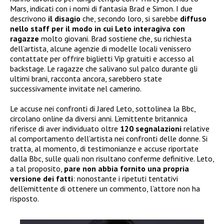
Mars, indicati con i nomi di fantasia Brad e Simon. I due
descrivono
il disagio
che, secondo loro, si sarebbe
diffuso
nello staff per il modo in cui Leto interagiva con
ragazze
molto giovani. Brad sostiene che, su richiesta
dell’artista, alcune agenzie di modelle locali venissero
contattate per offrire biglietti Vip gratuiti e accesso al
backstage. Le ragazze che salivano sul palco durante gli
ultimi brani, racconta ancora, sarebbero state
successivamente invitate nel camerino.
Le accuse nei confronti di Jared Leto, sottolinea la Bbc,
circolano online da diversi anni. L’emittente britannica
riferisce di aver individuato oltre
120 segnalazioni
relative
al comportamento dell’artista nei confronti delle donne. Si
tratta, al momento, di testimonianze e accuse riportate
dalla Bbc, sulle quali non risultano conferme definitive. Leto,
a tal proposito,
pare non abbia
fornito una propria
versione dei fatti
: nonostante i ripetuti tentativi
dell’emittente di ottenere un commento, l’attore non ha
risposto.