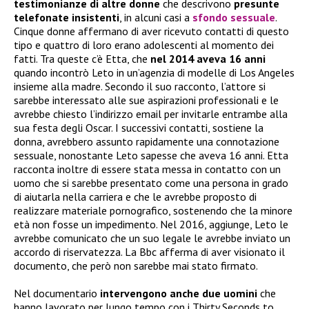
testimonianze di altre donne
che descrivono
presunte
telefonate insistenti
, in alcuni casi a
sfondo sessuale
.
Cinque donne affermano di aver ricevuto contatti di questo
tipo e quattro di loro erano adolescenti al momento dei
fatti. Tra queste c’è Etta, che
nel 2014 aveva 16 anni
quando incontrò Leto in un’agenzia di modelle di Los Angeles
insieme alla madre. Secondo il suo racconto, l’attore si
sarebbe interessato alle sue aspirazioni professionali e le
avrebbe chiesto l’indirizzo email per invitarle entrambe alla
sua festa degli Oscar. I successivi contatti, sostiene la
donna, avrebbero assunto rapidamente una connotazione
sessuale, nonostante Leto sapesse che aveva 16 anni. Etta
racconta inoltre di essere stata messa in contatto con un
uomo che si sarebbe presentato come una persona in grado
di aiutarla nella carriera e che le avrebbe proposto di
realizzare materiale pornografico, sostenendo che la minore
età non fosse un impedimento. Nel 2016, aggiunge, Leto le
avrebbe comunicato che un suo legale le avrebbe inviato un
accordo di riservatezza. La Bbc afferma di aver visionato il
documento, che però non sarebbe mai stato firmato.
Nel documentario
intervengono anche due uomini
che
hanno lavorato per lungo tempo con i Thirty Seconds to