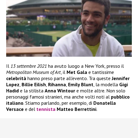
Il
13 settembre 2021
ha avuto luogo a New York, presso il
Metropolitan Museum
of Art
, il
Met Gala
e tantissime
celebrità
hanno preso parte all’evento. Tra queste
Jennifer
Lopez
,
Billie Eilish
,
Rihanna
,
Emily Blunt
, la modella
Gigi
Hadid
e la stilista
Anna
Wintour
e molte altre. Non solo
personaggi famosi stranieri, ma anche volti noti al
pubblico
italiano
. Stiamo parlando, per esempio, di
Donatella
Versace
e del
tennista
Matteo Berrettini
.