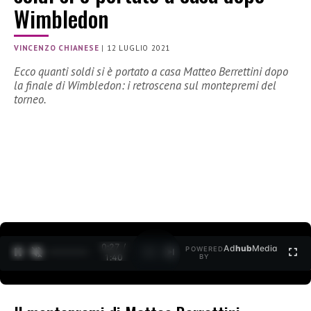
Wimbledon
VINCENZO CHIANESE
|
12 LUGLIO 2021
Ecco quanti soldi si è portato a casa Matteo Berrettini dopo
la finale di Wimbledon: i retroscena sul montepremi del
torneo.
0:27 /
Ad
hub
Media
POWERED
1
/
2
1:40
BY