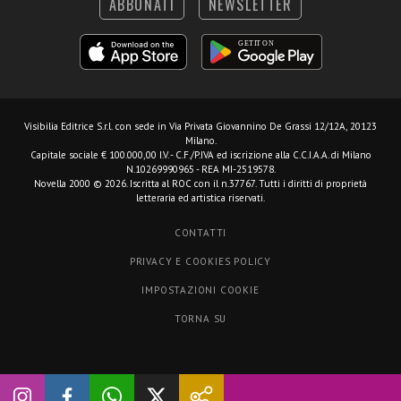
ABBONATI
NEWSLETTER
Visibilia Editrice S.r.l.
con sede in Via Privata Giovannino De Grassi 12/12A, 20123
Milano.
Capitale sociale € 100.000,00 I.V. - C.F./P.IVA ed iscrizione alla C.C.I.A.A. di Milano
N.10269990965 - REA MI-2519578.
Novella 2000 © 2026. Iscritta al ROC con il n.37767. Tutti i diritti di proprietà
letteraria ed artistica riservati.
CONTATTI
PRIVACY E COOKIES POLICY
IMPOSTAZIONI COOKIE
TORNA SU