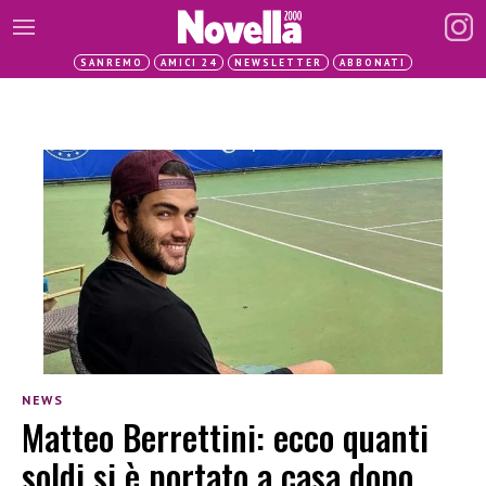
SANREMO
AMICI 24
NEWSLETTER
ABBONATI
NEWS
Matteo Berrettini: ecco quanti
soldi si è portato a casa dopo