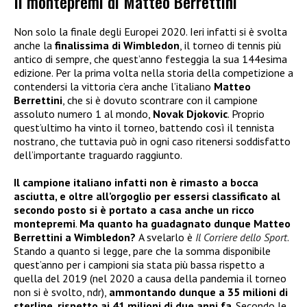
Il montepremi di Matteo Berrettini
Non solo la finale degli Europei 2020. Ieri infatti si è svolta
anche la
finalissima di Wimbledon
, il torneo di tennis più
antico di sempre, che quest’anno festeggia la sua 144esima
edizione. Per la prima volta nella storia della competizione a
contendersi la vittoria c’era anche l’italiano
Matteo
Berrettini
, che si è dovuto scontrare con il campione
assoluto numero 1 al mondo,
Novak Djokovic
. Proprio
quest’ultimo ha vinto il torneo, battendo così il tennista
nostrano, che tuttavia può in ogni caso ritenersi soddisfatto
dell’importante traguardo raggiunto.
Il campione italiano infatti non è rimasto a bocca
asciutta, e oltre all’orgoglio per essersi classificato al
secondo posto si è portato a casa anche un ricco
montepremi
.
Ma quanto ha guadagnato dunque Matteo
Berrettini a Wimbledon?
A svelarlo è
Il Corriere dello Sport
.
Stando a quanto si legge, pare che la somma disponibile
quest’anno per i campioni sia stata più bassa rispetto a
quella del 2019 (nel 2020 a causa della pandemia il torneo
non si è svolto, ndr),
ammontando dunque a 35 milioni di
sterline, rispetto ai 41 milioni di due anni fa
. Secondo le