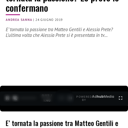
confermano
ANDREA SANNA
|
24 GIUGNO 2019
E’ tornata la passione tra Matteo Gentili e Alessia Prete?
L’ultima volta che Alessia Prete si è presentata in tv…
0:12 /
Ad
hub
Media
POWERED
1
/
2
1:40
BY
E’ tornata la passione tra Matteo Gentili e