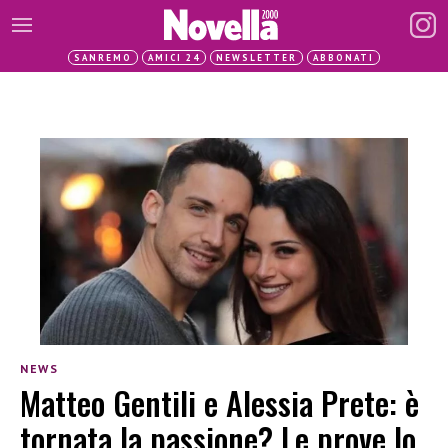
SANREMO
AMICI 24
NEWSLETTER
ABBONATI
NEWS
Matteo Gentili e Alessia Prete: è
tornata la passione? Le prove lo