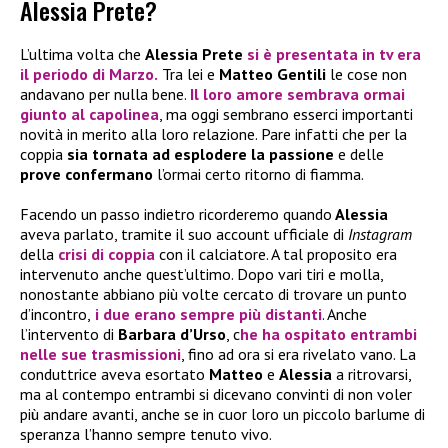
Alessia Prete?
L’ultima volta che
Alessia Prete
si è presentata in tv era
il periodo di Marzo.
Tra lei e
Matteo Gentili
le cose non
andavano per nulla bene.
Il loro amore sembrava ormai
giunto al capolinea
, ma oggi sembrano esserci importanti
novità in merito alla loro relazione. Pare infatti che per la
coppia
sia tornata ad esplodere la passione
e delle
prove confermano
l’ormai certo ritorno di fiamma.
Facendo un passo indietro ricorderemo quando
Alessia
aveva parlato, tramite il suo account ufficiale di
Instagram
della
crisi di coppia
con il calciatore. A tal proposito era
intervenuto anche quest’ultimo. Dopo vari tiri e molla,
nonostante abbiano più volte cercato di trovare un punto
d’incontro,
i due erano sempre più distanti
. Anche
l’intervento di
Barbara d’Urso
, c
he ha ospitato entrambi
nelle sue trasmissioni
, fino ad ora si era rivelato vano. La
conduttrice aveva esortato
Matteo
e
Alessia
a ritrovarsi,
ma al contempo entrambi si dicevano convinti di non voler
più andare avanti, anche se in cuor loro un piccolo barlume di
speranza l’hanno sempre tenuto vivo.