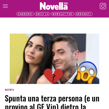
SANREMO
AMICI 24
NEWSLETTER
ABBONATI
NEWS
Spunta una terza persona (e un
provino al GF Vip) dietro la