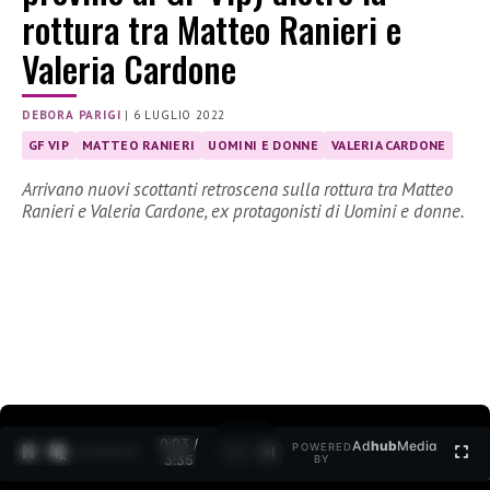
rottura tra Matteo Ranieri e
Valeria Cardone
DEBORA PARIGI
|
6 LUGLIO 2022
GF VIP
MATTEO RANIERI
UOMINI E DONNE
VALERIA CARDONE
Arrivano nuovi scottanti retroscena sulla rottura tra Matteo
Ranieri e Valeria Cardone, ex protagonisti di Uomini e donne.
0:04 /
Ad
hub
Media
POWERED
1
/
2
3:35
BY