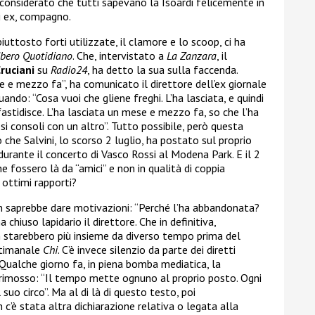
considerato che tutti sapevano la Isoardi felicemente in
i ex, compagno.
uttosto forti utilizzate, il clamore e lo scoop, ci ha
ibero Quotidiano
. Che, intervistato a
La Zanzara
, il
ruciani
su
Radio24
, ha detto la sua sulla faccenda.
e e mezzo fa”, ha comunicato il direttore dell’ex giornale
uando: “Cosa vuoi che gliene freghi. L’ha lasciata, e quindi
nfastidisce. L’ha lasciata un mese e mezzo fa, so che l’ha
i consoli con un altro”. Tutto possibile, però questa
 che Salvini, lo scorso 2 luglio, ha postato sul proprio
durante il concerto di Vasco Rossi al Modena Park. E il 2
 fossero là da “amici” e non in qualità di coppia
 ottimi rapporti?
on saprebbe dare motivazioni: “Perché l’ha abbandonata?
chiuso lapidario il direttore. Che in definitiva,
n starebbero più insieme da diverso tempo prima del
ettimanale
Chi
. C’è invece silenzio da parte dei diretti
o. Qualche giorno fa, in piena bomba mediatica, la
i rimosso: “Il tempo mette ognuno al proprio posto. Ogni
suo circo”. Ma al di là di questo testo, poi
’è stata altra dichiarazione relativa o legata alla