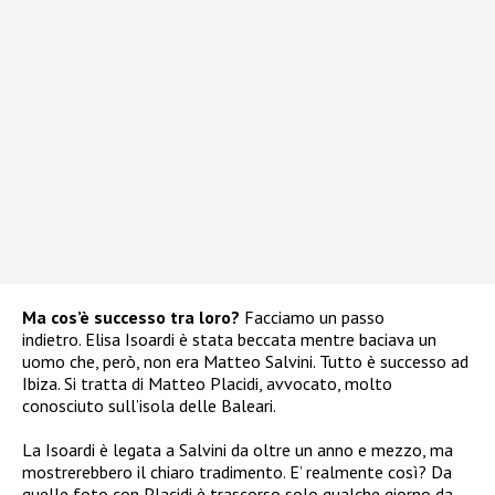
Ma cos’è successo tra loro?
Facciamo un passo
indietro. Elisa Isoardi è stata beccata mentre baciava un
uomo che, però, non era Matteo Salvini. Tutto è successo ad
Ibiza. Si tratta di Matteo Placidi, avvocato, molto
conosciuto sull’isola delle Baleari.
La Isoardi è legata a Salvini da oltre un anno e mezzo, ma
mostrerebbero il chiaro tradimento. E’ realmente così? Da
quelle foto con Placidi è
trascorso solo qualche giorno da