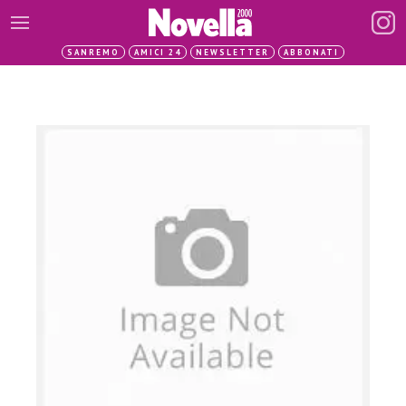
SANREMO
AMICI 24
NEWSLETTER
ABBONATI