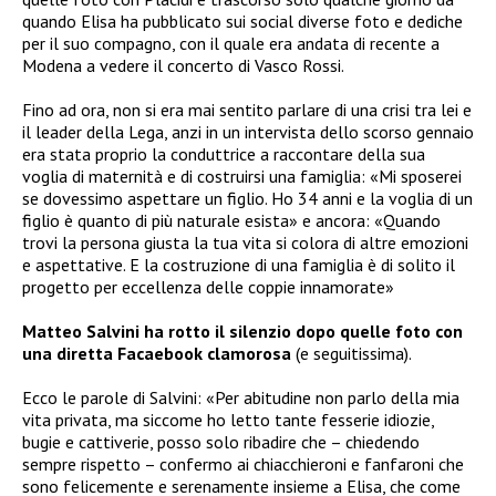
quando Elisa ha pubblicato sui social
diverse foto e dediche
per il suo compagno, con il quale era andata di recente a
Modena a vedere il concerto di Vasco Rossi.
Fino ad ora, non si era mai sentito parlare di una crisi tra lei e
il leader della Lega, anzi in un intervista dello scorso gennaio
era stata proprio la conduttrice a raccontare della sua
voglia di maternità e di costruirsi una famiglia:
«Mi sposerei
se dovessimo aspettare un figlio. Ho 34 anni e la voglia di un
figlio è quanto di più naturale esista» e ancora: «Quando
trovi la persona giusta la tua vita si colora di altre emozioni
e aspettative. E la costruzione di una famiglia è di solito il
progetto per eccellenza delle coppie innamorate»
Matteo Salvini ha rotto il silenzio dopo quelle foto con
una diretta Facaebook clamorosa
(e seguitissima).
Ecco le parole di Salvini: «Per abitudine non parlo della mia
vita privata, ma siccome ho letto tante fesserie idiozie,
bugie e cattiverie, posso solo ribadire che – chiedendo
sempre rispetto – confermo ai chiacchieroni e fanfaroni che
sono felicemente e serenamente insieme a Elisa, che come