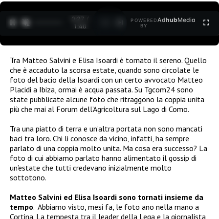
0:27 /
Ad
hub
Media
POWERED
1
/
2
1:40
BY
Tra Matteo Salvini e Elisa Isoardi è tornato il sereno. Quello
che è accaduto la scorsa estate, quando sono circolate le
foto del bacio della Isoardi con un certo avvocato Matteo
Placidi a Ibiza, ormai è acqua passata. Su Tgcom24 sono
state pubblicate alcune foto che ritraggono la coppia unita
più che mai al Forum dell’Agricoltura sul Lago di Como.
Tra una piatto di terra e un’altra portata non sono mancati
baci tra loro. Chi li conosce da vicino, infatti, ha sempre
parlato di una coppia molto unita. Ma cosa era successo? La
foto di cui abbiamo parlato hanno alimentato il gossip di
un’estate che tutti credevano inizialmente molto
sottotono.
Matteo Salvini ed Elisa Isoardi sono tornati insieme da
tempo
. Abbiamo visto, mesi fa, le foto ano nella mano a
Cortina. La tempesta tra il leader della Lega e la giornalista