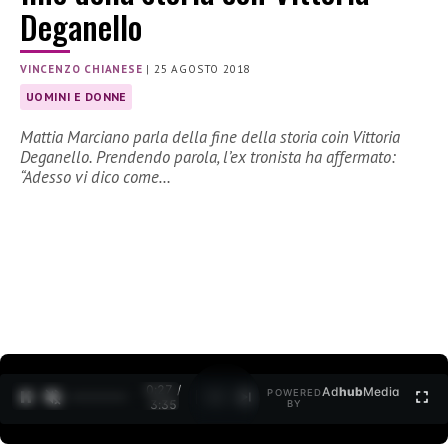
Deganello
VINCENZO CHIANESE
|
25 AGOSTO 2018
UOMINI E DONNE
Mattia Marciano parla della fine della storia coin Vittoria
Deganello. Prendendo parola, l’ex tronista ha affermato:
“Adesso vi dico come…
0:27 /
Ad
hub
Media
POWERED
1
/
2
3:35
BY