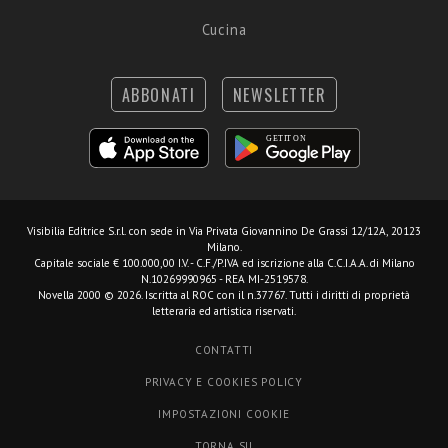
Cucina
ABBONATI
NEWSLETTER
Visibilia Editrice S.r.l.
con sede in Via Privata Giovannino De Grassi 12/12A, 20123
Milano.
Capitale sociale € 100.000,00 I.V. - C.F./P.IVA ed iscrizione alla C.C.I.A.A. di Milano
N.10269990965 - REA MI-2519578.
Novella 2000 © 2026. Iscritta al ROC con il n.37767. Tutti i diritti di proprietà
letteraria ed artistica riservati.
CONTATTI
PRIVACY E COOKIES POLICY
IMPOSTAZIONI COOKIE
TORNA SU