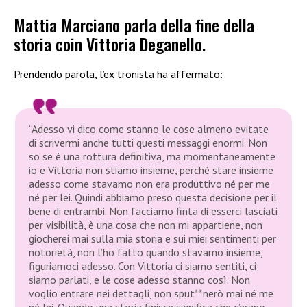
Mattia Marciano parla della fine della
storia coin Vittoria Deganello.
Prendendo parola, l’ex tronista ha affermato:
“Adesso vi dico come stanno le cose almeno evitate
di scrivermi anche tutti questi messaggi enormi. Non
so se è una rottura definitiva, ma momentaneamente
io e Vittoria non stiamo insieme, perché stare insieme
adesso come stavamo non era produttivo né per me
né per lei. Quindi abbiamo preso questa decisione per il
bene di entrambi. Non facciamo finta di esserci lasciati
per visibilità, è una cosa che non mi appartiene, non
giocherei mai sulla mia storia e sui miei sentimenti per
notorietà, non l’ho fatto quando stavamo insieme,
figuriamoci adesso. Con Vittoria ci siamo sentiti, ci
siamo parlati, e le cose adesso stanno così. Non
voglio entrare nei dettagli, non sput**nerò mai né me
né lei. Quando una storia finisce significa che c’erano