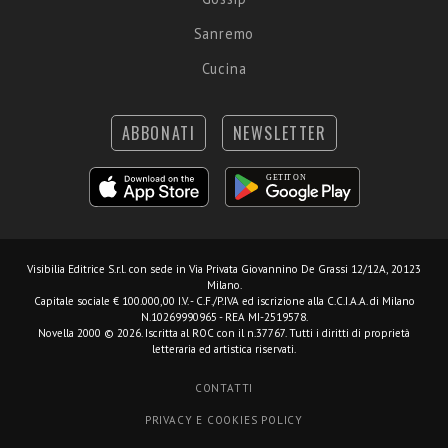
Sanremo
Cucina
ABBONATI
NEWSLETTER
Visibilia Editrice S.r.l.
con sede in Via Privata Giovannino De Grassi 12/12A, 20123
Milano.
Capitale sociale € 100.000,00 I.V. - C.F./P.IVA ed iscrizione alla C.C.I.A.A. di Milano
N.10269990965 - REA MI-2519578.
Novella 2000 © 2026. Iscritta al ROC con il n.37767. Tutti i diritti di proprietà
letteraria ed artistica riservati.
CONTATTI
PRIVACY E COOKIES POLICY