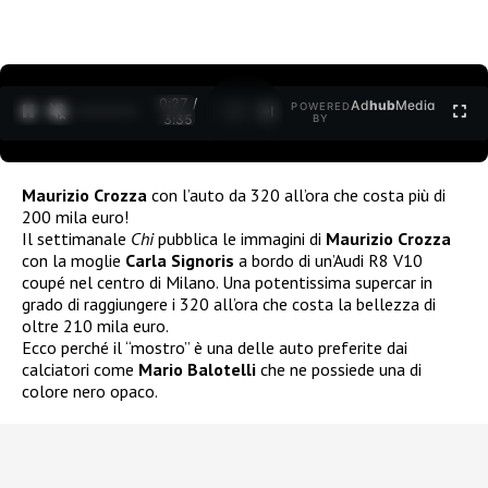
0:27 /
Ad
hub
Media
POWERED
1
/
2
3:35
BY
Maurizio Crozza
con l’auto da 320 all’ora che costa più di
200 mila euro!
Il settimanale
Chi
pubblica le immagini di
Maurizio Crozza
con la moglie
Carla Signoris
a bordo di un’Audi R8 V10
coupé nel centro di Milano. Una potentissima supercar in
grado di raggiungere i 320 all’ora che costa la bellezza di
oltre 210 mila euro.
Ecco perché il “mostro” è una delle auto preferite dai
calciatori come
Mario Balotelli
che ne possiede una di
colore nero opaco.