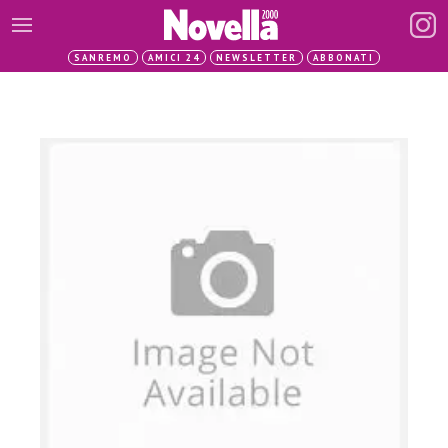
SANREMO
AMICI 24
NEWSLETTER
ABBONATI