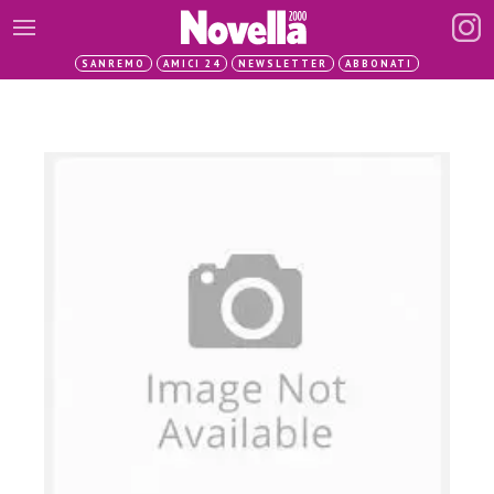
SANREMO
AMICI 24
NEWSLETTER
ABBONATI