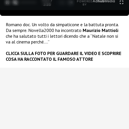
0:27 /
Ad
hub
Media
POWERED
1
/
2
3:35
BY
Romano doc. Un volto da simpaticone e la battuta pronta.
Da sempre. Novella2000 ha incontrato
Maurizio Mattioli
che ha salutato tutti i lettori dicendo che a “Natale non si
va al cinema perché….”
CLICCA SULLA FOTO PER GUARDARE IL VIDEO E SCOPRIRE
COSA HA RACCONTATO IL FAMOSO ATTORE