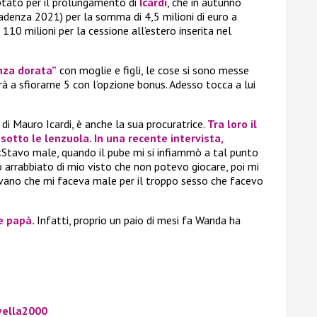
ptato per il prolungamento di
Icardi
, che in autunno
adenza 2021) per la somma di 4,5 milioni di euro a
 110 milioni per la cessione all’estero inserita nel
za dorata”
con moglie e figli, le cose si sono messe
erà a sfiorarne 5 con l’opzione bonus. Adesso tocca a lui
di Mauro Icardi, è anche la sua procuratrice.
Tra loro il
sotto le lenzuola. In una recente intervista,
«Stavo male, quando il pube mi si infiammò a tal punto
o arrabbiato di mio visto che non potevo giocare, poi mi
evano che mi faceva male per il troppo sesso che facevo
e papà.
Infatti, proprio un paio di mesi fa Wanda ha
vella2000