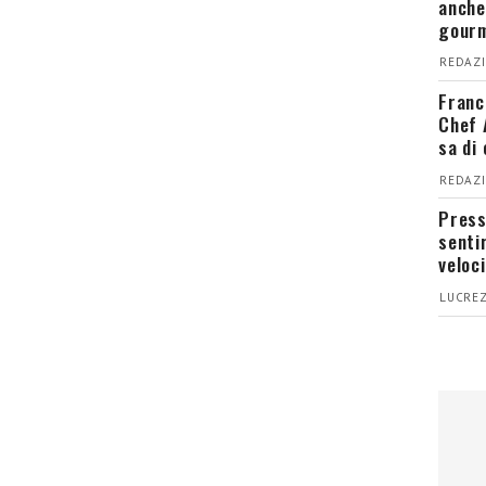
anche
gour
REDAZI
Franc
Chef 
sa di
REDAZI
Press
senti
veloci
LUCREZ