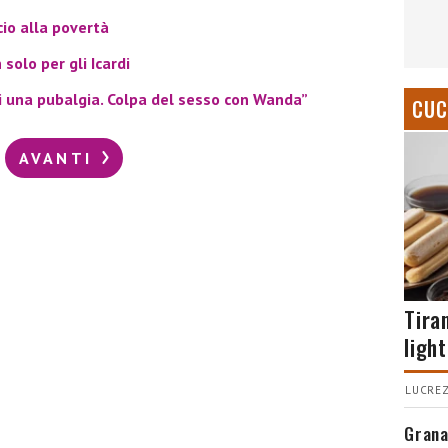
cio alla povertà
solo per gli Icardi
si una pubalgia. Colpa del sesso con Wanda”
CUC
AVANTI
Tira
light
LUCREZ
Grana