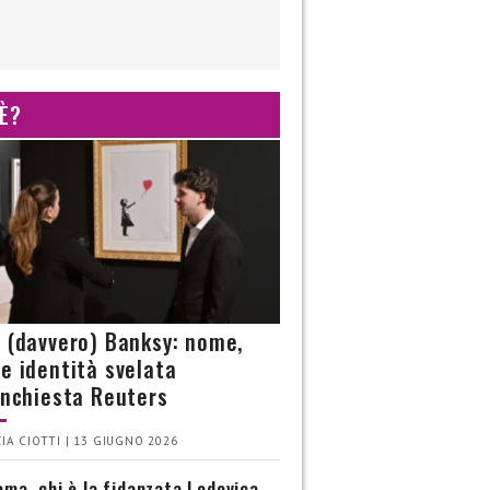
 È?
è (davvero) Banksy: nome,
 e identità svelata
’inchiesta Reuters
IA CIOTTI | 13 GIUGNO 2026
ma, chi è la fidanzata Lodovica