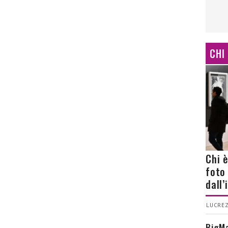
CHI
Chi 
foto
dall
LUCREZ
BigMa