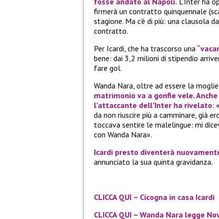
fosse andato al Napoli.
L’Inter ha o
firmerà un contratto quinquennale (sc
stagione. Ma c’è di più: una clausola da
contratto.
Per Icardi, che ha trascorso una
“vacan
bene: dai 3,2 milioni di stipendio arriv
fare gol.
Wanda Nara, oltre ad essere la moglie 
matrimonio va a gonfie vele. Anche 
l’attaccante dell’Inter ha rivelato
: 
da non riuscire più a camminare, già er
toccava sentire le malelingue: mi dic
con Wanda Nara».
Icardi presto diventerà nuovament
annunciato la sua quinta gravidanza.
CLICCA QUI – Cicogna in casa Icardi
CLICCA QUI – Wanda Nara legge No