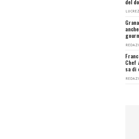
del d
LUCREZ
Grana
anche
gour
REDAZI
Franc
Chef 
sa di
REDAZI