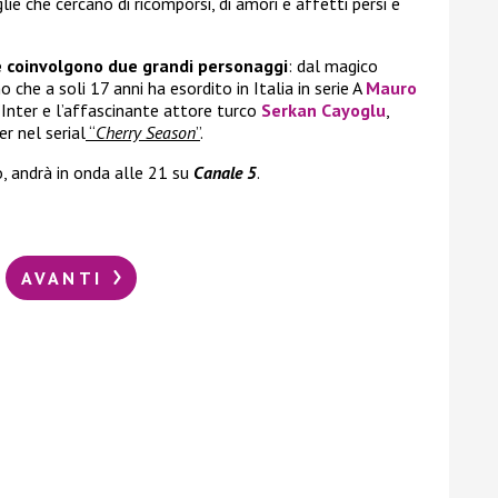
lie che cercano di ricomporsi, di amori e affetti persi e
e coinvolgono due grandi personaggi
: dal magico
 che a soli 17 anni ha esordito in Italia in serie A
Mauro
’Inter e l’affascinante attore turco
Serkan Cayoglu
,
er nel serial
“
Cherry Season
”
.
, andrà in onda alle 21 su
Canale 5
.
AVANTI