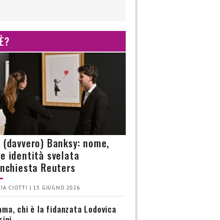
 È?
è (davvero) Banksy: nome,
 e identità svelata
’inchiesta Reuters
IA CIOTTI | 13 GIUGNO 2026
ma, chi è la fidanzata Lodovica
rini