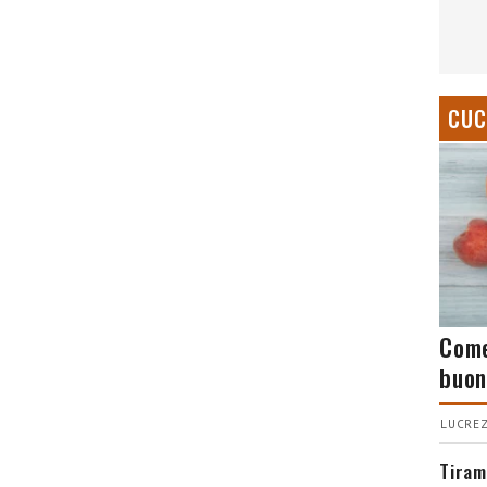
CUC
Come
buon
LUCREZ
Tiram