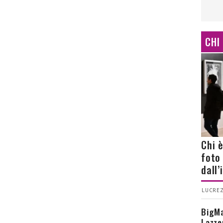
CHI
Chi 
foto
dall
LUCREZ
BigMa
Lazze