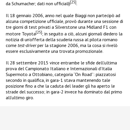
[25]
da Schumacher; dati non ufficiali)
.
Il 18 gennaio 2006, anno nel quale Biaggi non partecipò ad
alcuna competizione ufficiale, provò durante una sessione di
tre giorni di test privati a Silverstone una Midland F1 con
[25]
motore Toyota
; in seguito a ciò, alcuni giornali diedero la
notizia di un’offerta della scuderia russa al pilota romano
come
test-driver
per la stagione 2006, ma la cosa si rivelò
essere esclusivamente una trovata promozionale
.
Il 28 settembre 2015 vince entrambe le sfide dell’ultima
prova del Campionato Italiano e Internazionali d’Italia
Supermoto a Ottobiano, categoria “On Road”: piazzatosi
secondo in qualifica, in gara-1 stava mantenendo tale
posizione fino a che la caduta del leader gli ha aperto le
strade del successo; in gara-2 invece ha dominato dal primo
all’ultimo giro
.