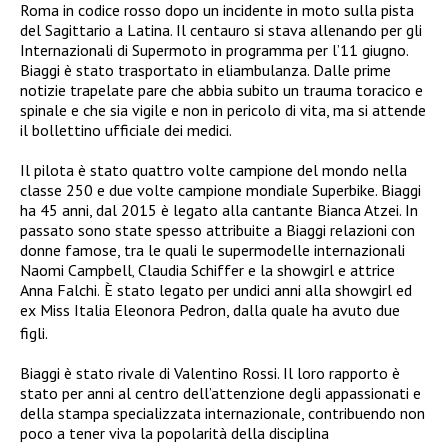
Roma in codice rosso dopo un incidente in moto sulla pista
del Sagittario a Latina. Il centauro si stava allenando per gli
Internazionali di Supermoto in programma per l’11 giugno.
Biaggi è stato trasportato in eliambulanza. Dalle prime
notizie trapelate pare che abbia subito un trauma toracico e
spinale e che sia vigile e non in pericolo di vita, ma si attende
il bollettino ufficiale dei medici.
Il pilota è stato quattro volte campione del mondo nella
classe 250 e due volte campione mondiale Superbike. Biaggi
ha 45 anni, dal 2015 è legato alla cantante Bianca Atzei. In
passato sono state spesso attribuite a Biaggi relazioni con
donne famose, tra le quali le supermodelle internazionali
Naomi Campbell
Claudia Schiffer e la showgirl e attrice
,
Anna Falchi
È stato legato per undici anni alla showgirl ed
.
ex Miss Italia Eleonora Pedron, dalla quale ha avuto due
figli.
Biaggi è stato rivale di Valentino Rossi. Il loro rapporto è
stato per anni al centro dell’attenzione degli appassionati e
della stampa specializzata internazionale, contribuendo non
poco a tener viva la popolarità della disciplina