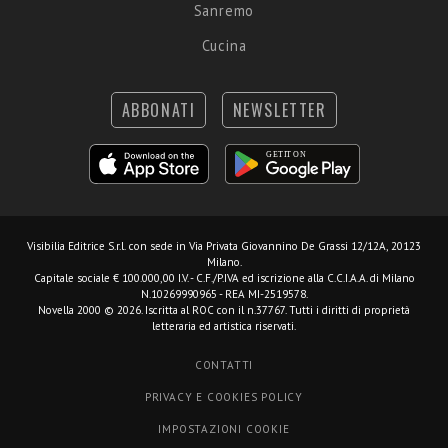
Sanremo
Cucina
ABBONATI
NEWSLETTER
Visibilia Editrice S.r.l.
con sede in Via Privata Giovannino De Grassi 12/12A, 20123
Milano.
Capitale sociale € 100.000,00 I.V. - C.F./P.IVA ed iscrizione alla C.C.I.A.A. di Milano
N.10269990965 - REA MI-2519578.
Novella 2000 © 2026. Iscritta al ROC con il n.37767. Tutti i diritti di proprietà
letteraria ed artistica riservati.
CONTATTI
PRIVACY E COOKIES POLICY
IMPOSTAZIONI COOKIE