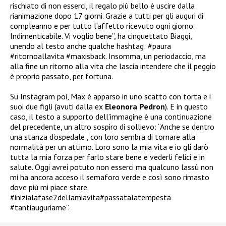
rischiato di non esserci, il regalo più bello è uscire dalla
rianimazione dopo 17 giorni. Grazie a tutti per gli auguri di
compleanno e per tutto l’affetto ricevuto ogni giorno.
Indimenticabile. Vi voglio bene”, ha cinguettato Biaggi,
unendo al testo anche qualche hashtag: #paura
#ritornoallavita #maxisback. Insomma, un periodaccio, ma
alla fine un ritorno alla vita che lascia intendere che il peggio
è proprio passato, per fortuna.
Su Instagram poi, Max è apparso in uno scatto con torta e i
suoi due figli (avuti dalla ex
Eleonora Pedron
). E in questo
caso, il testo a supporto dell’immagine è una continuazione
del precedente, un altro sospiro di sollievo: “Anche se dentro
una stanza d’ospedale , con loro sembra di tornare alla
normalità per un attimo. Loro sono la mia vita e io gli darò
tutta la mia forza per farlo stare bene e vederli felici e in
salute. Oggi avrei potuto non esserci ma qualcuno lassù non
mi ha ancora acceso il semaforo verde e così sono rimasto
dove più mi piace stare.
#inizialafase2dellamiavita#passatalatempesta
#tantiauguriame”.