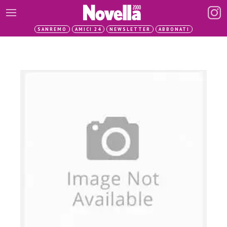
SANREMO
AMICI 24
NEWSLETTER
ABBONATI