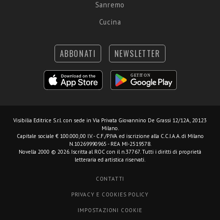
Sanremo
Cucina
ABBONATI
NEWSLETTER
Visibilia Editrice S.r.l.
con sede in Via Privata Giovannino De Grassi 12/12A, 20123
Milano.
Capitale sociale € 100.000,00 I.V. - C.F./P.IVA ed iscrizione alla C.C.I.A.A. di Milano
N.10269990965 - REA MI-2519578.
Novella 2000 © 2026. Iscritta al ROC con il n.37767. Tutti i diritti di proprietà
letteraria ed artistica riservati.
CONTATTI
PRIVACY E COOKIES POLICY
IMPOSTAZIONI COOKIE