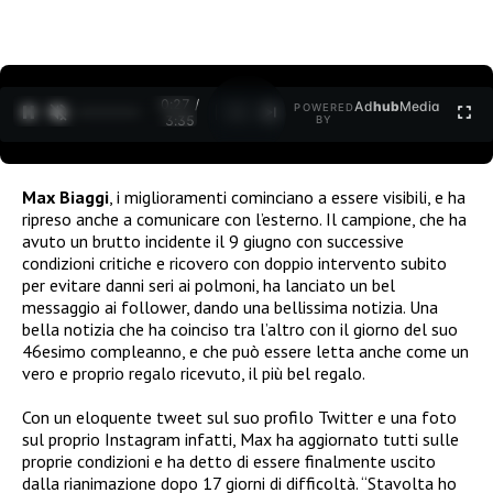
0:27 /
Ad
hub
Media
POWERED
1
/
2
3:35
BY
Max Biaggi
, i miglioramenti cominciano a essere visibili, e ha
ripreso anche a comunicare con l’esterno. Il campione, che ha
avuto un brutto incidente il 9 giugno con successive
condizioni critiche e ricovero con doppio intervento subito
per evitare danni seri ai polmoni, ha lanciato un bel
messaggio ai follower, dando una bellissima notizia. Una
bella notizia che ha coinciso tra l’altro con il giorno del suo
46esimo compleanno, e che può essere letta anche come un
vero e proprio regalo ricevuto, il più bel regalo.
Con un eloquente tweet sul suo profilo Twitter e una foto
sul proprio Instagram infatti, Max ha aggiornato tutti sulle
proprie condizioni e ha detto di essere finalmente uscito
dalla rianimazione dopo 17 giorni di difficoltà. “Stavolta ho