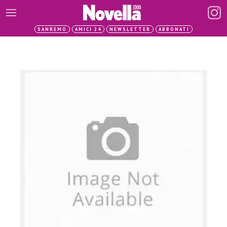
SANREMO
AMICI 24
NEWSLETTER
ABBONATI