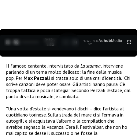
0:12 /
Ad
hub
Media
POWERED
1
/
2
1:40
BY
Il famoso cantante, intervistato da
La stampa
, interviene
parlando di un tema molto delicato: la fine della musica
pop. Per
Max Pezzali
si tratta solo di una crisi d’identità. “Chi
scrive canzoni deve poter osare. Gli artisti hanno paura. C’è
troppa tattica e poca stategia”. Secondo Pezzali l’estate, dal
punto di vista musicale, è cambiata.
“Una volta d’estate si vendevano i dischi – dice l’artista al
quotidiano torinese. Sulla strada del mare ci si fermava in
autogrill e si acquistava l’album o la compilation che
avrebbe segnato la vacanza. C’era il
Festivalbar
, che non ho
mai capito se desse il successo o ne fosse la