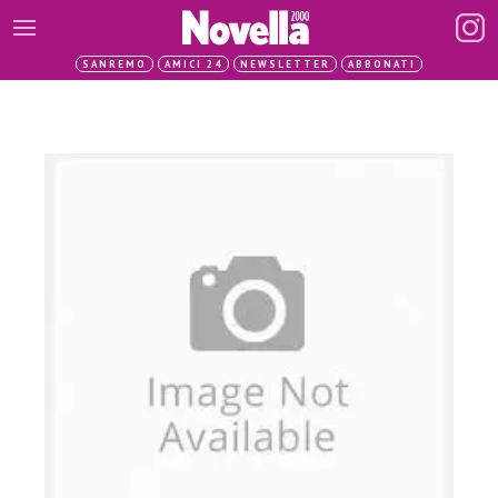
SANREMO
AMICI 24
NEWSLETTER
ABBONATI