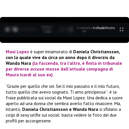
0:12 /
Ad
hub
Media
POWERED
1
/
2
1:40
BY
Maxi Lopez
è super innamorato di
Daniela Christiansson,
con la quale vive da circa un anno dopo il divorzio da
Wanda Nara
(la faccenda, tra l’altro, è finita in tribunale
per diverse accuse mosse dall’attuale compagna di
Mauro Icardi al suo ex)
“Grazie per quello che sei. Sei il mio passato e il mio futuro,
tutto quello che avevo sognato. Ti amo principessa”: è la
frase pubblicata sui social da Maxi Lopez. Una dedica a cuore
aperto ad una donna che sembra averlo fatto rinascere. Ma,
intanto,
Daniela Christiansson e Wanda Nara
si sfidano a
colpi di sexy selfie sui social: basta vedere le foto dei due
profili per accorgersene.