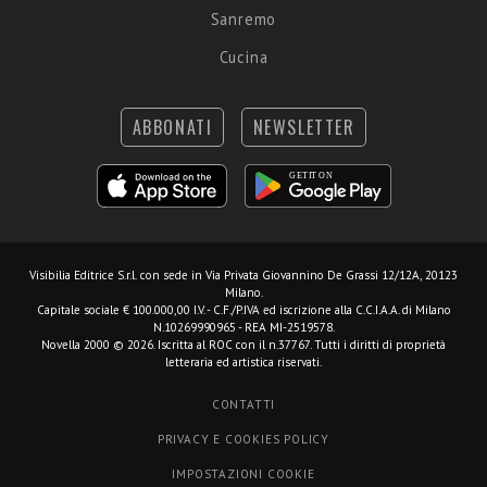
Sanremo
Cucina
ABBONATI
NEWSLETTER
Visibilia Editrice S.r.l.
con sede in Via Privata Giovannino De Grassi 12/12A, 20123
Milano.
Capitale sociale € 100.000,00 I.V. - C.F./P.IVA ed iscrizione alla C.C.I.A.A. di Milano
N.10269990965 - REA MI-2519578.
Novella 2000 © 2026. Iscritta al ROC con il n.37767. Tutti i diritti di proprietà
letteraria ed artistica riservati.
CONTATTI
PRIVACY E COOKIES POLICY
IMPOSTAZIONI COOKIE