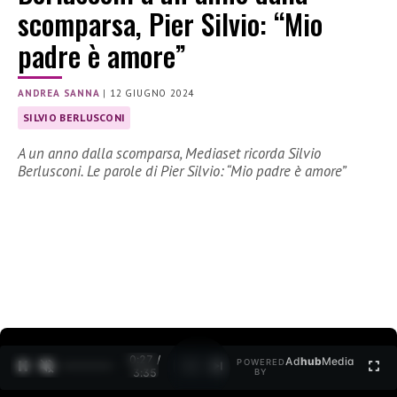
scomparsa, Pier Silvio: “Mio
padre è amore”
ANDREA SANNA
|
12 GIUGNO 2024
SILVIO BERLUSCONI
A un anno dalla scomparsa, Mediaset ricorda Silvio
Berlusconi. Le parole di Pier Silvio: “Mio padre è amore”
0:28 /
Ad
hub
Media
POWERED
1
/
2
3:35
BY