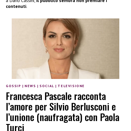
a Dario Cassini,
il pubblico sembra non premiare i
contenuti
.
GOSSIP
|
NEWS
|
SOCIAL
|
TELEVISIONE
Francesca Pascale racconta
l’amore per Silvio Berlusconi e
l’unione (naufragata) con Paola
Turci