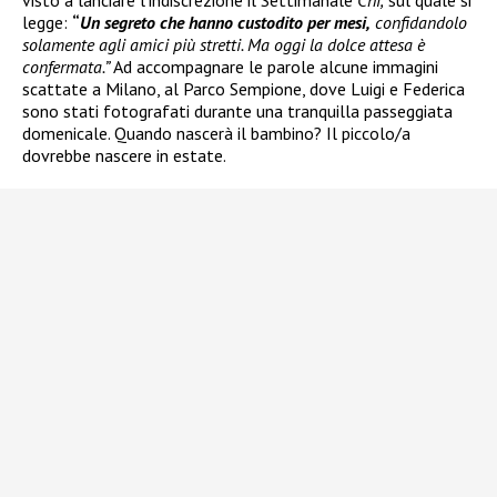
visto a lanciare l’indiscrezione il Settimanale
Chi,
sul quale si
legge:
“
Un segreto che hanno custodito per mesi,
confidandolo
solamente agli amici più stretti. Ma oggi la dolce attesa è
confermata.”
Ad accompagnare le parole alcune immagini
scattate a Milano, al Parco Sempione, dove Luigi e Federica
sono stati fotografati durante una tranquilla passeggiata
domenicale. Quando nascerà il bambino? Il piccolo/a
dovrebbe nascere in estate.