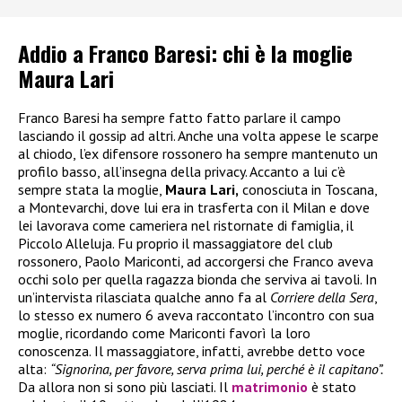
Addio a Franco Baresi: chi è la moglie
Maura Lari
Franco Baresi ha sempre fatto fatto parlare il campo
lasciando il gossip ad altri. Anche una volta appese le scarpe
al chiodo, l’ex difensore rossonero ha sempre mantenuto un
profilo basso, all’insegna della privacy. Accanto a lui c’è
sempre stata la moglie,
Maura Lari,
conosciuta in Toscana,
a Montevarchi, dove lui era in trasferta con il Milan e dove
lei lavorava come cameriera nel ristornate di famiglia, il
Piccolo Alleluja. Fu proprio il massaggiatore del club
rossonero, Paolo Mariconti, ad accorgersi che Franco aveva
occhi solo per quella ragazza bionda che serviva ai tavoli. In
un’intervista rilasciata qualche anno fa al
Corriere della Sera
,
lo stesso ex numero 6 aveva raccontato l’incontro con sua
moglie, ricordando come Mariconti favorì la loro
conoscenza. Il massaggiatore, infatti, avrebbe detto voce
alta:
“Signorina, per favore, serva prima lui, perché è il capitano”.
Da allora non si sono più lasciati. Il
matrimonio
è stato