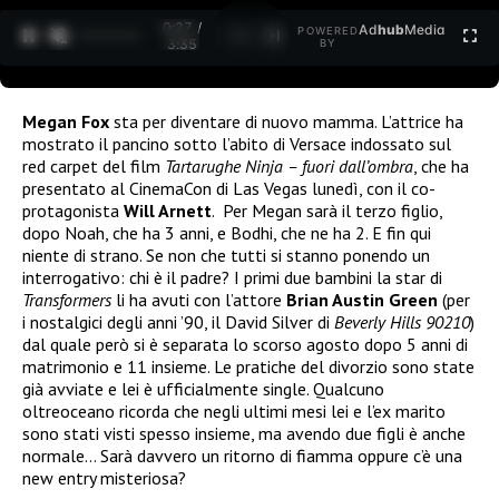
0:28 /
Ad
hub
Media
POWERED
1
/
2
3:35
BY
Megan Fox
sta per diventare di nuovo mamma. L’attrice ha
mostrato il pancino sotto l’abito di Versace indossato sul
red carpet del film
Tartarughe Ninja – fuori dall’ombra
, che ha
presentato al CinemaCon di Las Vegas lunedì, con il co-
protagonista
Will Arnett
. Per Megan sarà il terzo figlio,
dopo Noah, che ha 3 anni, e Bodhi, che ne ha 2. E fin qui
niente di strano. Se non che tutti si stanno ponendo un
interrogativo: chi è il padre? I primi due bambini la star di
Transformers
li ha avuti con l’attore
Brian Austin Green
(per
i nostalgici degli anni ’90, il David Silver di
Beverly Hills 90210
)
dal quale però si è separata lo scorso agosto dopo 5 anni di
matrimonio e 11 insieme. Le pratiche del divorzio sono state
già avviate e lei è ufficialmente single. Qualcuno
oltreoceano ricorda che negli ultimi mesi lei e l’ex marito
sono stati visti spesso insieme, ma avendo due figli è anche
normale… Sarà davvero un ritorno di fiamma oppure c’è una
new entry misteriosa?