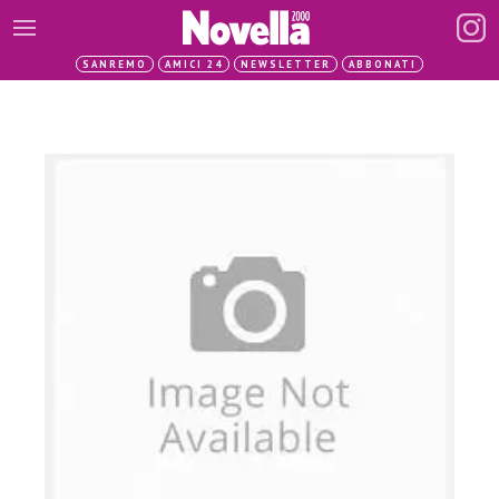
SANREMO
AMICI 24
NEWSLETTER
ABBONATI