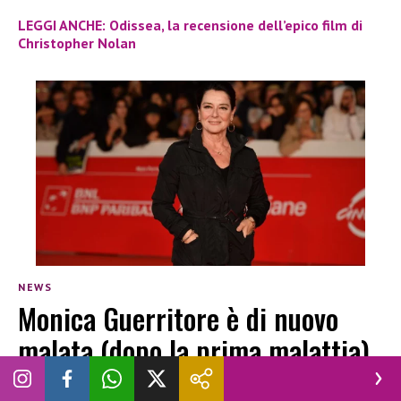
LEGGI ANCHE: Odissea, la recensione dell’epico film di
Christopher Nolan
NEWS
Monica Guerritore è di nuovo
malata (dopo la prima malattia)
la confessione sul tumore