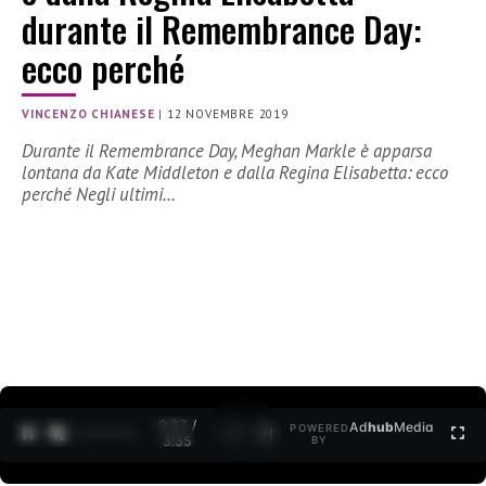
durante il Remembrance Day:
ecco perché
VINCENZO CHIANESE
|
12 NOVEMBRE 2019
Durante il Remembrance Day, Meghan Markle è apparsa
lontana da Kate Middleton e dalla Regina Elisabetta: ecco
perché Negli ultimi…
0:27 /
Ad
hub
Media
POWERED
1
/
2
3:35
BY