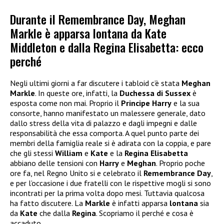
Durante il Remembrance Day, Meghan
Markle è apparsa lontana da Kate
Middleton e dalla Regina Elisabetta: ecco
perché
Negli ultimi giorni a far discutere i tabloid c’è stata
Meghan
Markle
. In queste ore, infatti, la
Duchessa di Sussex
è
esposta come non mai. Proprio il
Principe Harry
e la sua
consorte, hanno manifestato un malessere generale, dato
dallo stress della vita di palazzo e dagli impegni e dalle
responsabilità che essa comporta. A quel punto parte dei
membri della famiglia reale si è adirata con la coppia, e pare
che gli stessi
William
e
Kate
e la
Regina Elisabetta
abbiano delle tensioni con
Harry
e
Meghan
. Proprio poche
ore fa, nel Regno Unito si e celebrato il
Remembrance Day
,
e per l’occasione i due fratelli con le rispettive mogli si sono
incontrati per la prima volta dopo mesi. Tuttavia qualcosa
ha fatto discutere. La
Markle
è infatti apparsa
lontana
sia
da
Kate
che dalla
Regina
. Scopriamo il perché e cosa è
accaduto.