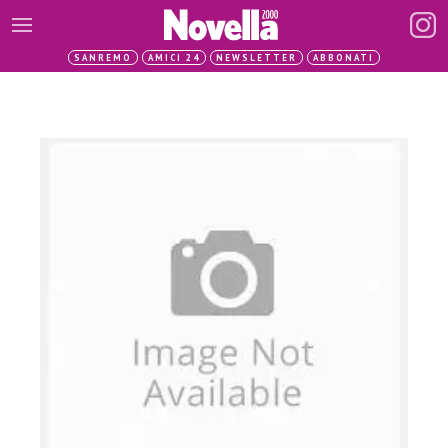
SANREMO
AMICI 24
NEWSLETTER
ABBONATI