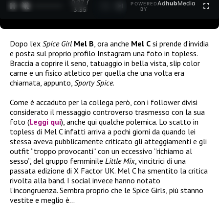
0:27 /
Ad
hub
Media
POWERED
1
/
2
3:35
BY
Dopo l’ex
Spice Girl
Mel B
, ora anche
Mel C
si prende d’invidia
e posta sul proprio profilo Instagram una foto in topless.
Braccia a coprire il seno, tatuaggio in bella vista, slip color
carne e un fisico atletico per quella che una volta era
chiamata, appunto,
Sporty Spice
.
Come è accaduto per la collega però, con i follower divisi
considerato il messaggio controverso trasmesso con la sua
foto (
Leggi qui
), anche qui qualche polemica. Lo scatto in
topless di Mel C infatti arriva a pochi giorni da quando lei
stessa aveva pubblicamente criticato gli atteggiamenti e gli
outfit “troppo provocanti” con un eccessivo “richiamo al
sesso”, del gruppo femminile
Little Mix
, vincitrici di una
passata edizione di X Factor UK. Mel C ha smentito la critica
rivolta alla band. I social invece hanno notato
l’incongruenza. Sembra proprio che le Spice Girls, più stanno
vestite e meglio è…