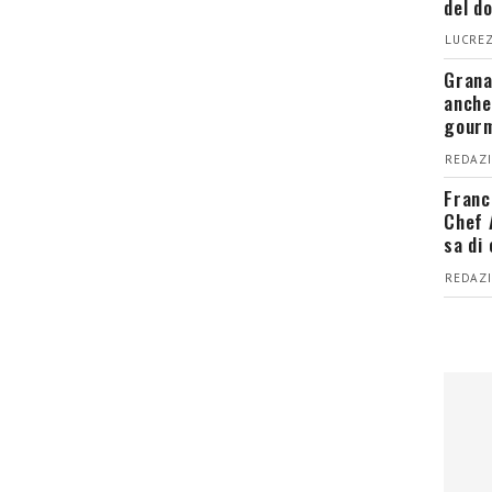
del d
LUCREZ
Grana
anche
gour
REDAZI
Franc
Chef 
sa di
REDAZI