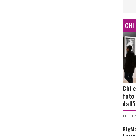
CHI
Chi 
foto
dall
LUCREZ
BigMa
Lazze