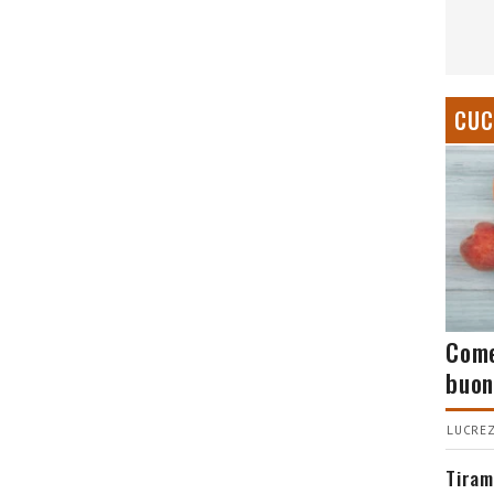
CUC
Come
buon
LUCREZ
Tiram