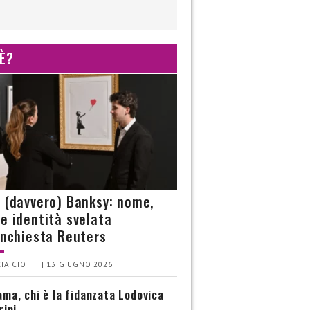
 È?
è (davvero) Banksy: nome,
 e identità svelata
’inchiesta Reuters
IA CIOTTI | 13 GIUGNO 2026
ma, chi è la fidanzata Lodovica
rini