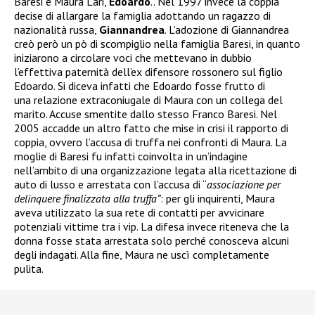
Baresi e Maura Lari,
Edoardo
.. Nel 1997 invece la coppia
decise di allargare la famiglia adottando un ragazzo di
nazionalità russa,
Giannandrea
. L’adozione di Giannandrea
creò però un pò di scompiglio nella famiglia Baresi, in quanto
iniziarono a circolare voci che mettevano in dubbio
l’effettiva paternità dell’ex difensore rossonero sul figlio
Edoardo. Si diceva infatti che Edoardo fosse frutto di
una relazione extraconiugale di Maura con un collega del
marito. Accuse smentite dallo stesso Franco Baresi. Nel
2005 accadde un altro fatto che mise in crisi il rapporto di
coppia, ovvero l’accusa di truffa nei confronti di Maura. La
moglie di Baresi fu infatti coinvolta in un’indagine
nell’ambito di una organizzazione legata alla ricettazione di
auto di lusso e arrestata
con l’accusa di “
associazione per
delinquere finalizzata alla truffa”
: per gli inquirenti, Maura
aveva utilizzato la sua rete di contatti per avvicinare
potenziali vittime tra i vip. La difesa invece riteneva che la
donna fosse stata arrestata solo perché conosceva alcuni
degli indagati. Alla fine, Maura ne uscì completamente
pulita.