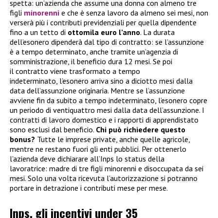
spetta: un’azienda che assume una donna con almeno tre
figli
minorenni
e che è senza lavoro da almeno sei mesi, non
verserà più i contributi previdenziali per quella dipendente
fino a un tetto di
ottomila euro l’anno
. La durata
dell’esonero dipenderà dal tipo di contratto: se l’assunzione
è a tempo determinato, anche tramite un’agenzia di
somministrazione, il beneficio dura 12 mesi. Se poi
il contratto viene trasformato a tempo
indeterminato, l’esonero arriva sino a diciotto mesi dalla
data dell’assunzione originaria. Mentre se l’assunzione
avviene fin da subito a tempo indeterminato, l’esonero copre
un periodo di ventiquattro mesi dalla data dell’assunzione. I
contratti di lavoro domestico e i rapporti di apprendistato
sono esclusi dal beneficio.
Chi può richiedere questo
bonus?
Tutte le imprese private, anche quelle agricole,
mentre ne restano fuori gli enti pubblici. Per ottenerlo
l’azienda deve dichiarare all’Inps lo status della
lavoratrice: madre di tre figli minorenni e disoccupata da sei
mesi. Solo una volta ricevuta l’autorizzazione si potranno
portare in detrazione i contributi mese per mese.
Inps, gli incentivi under 35