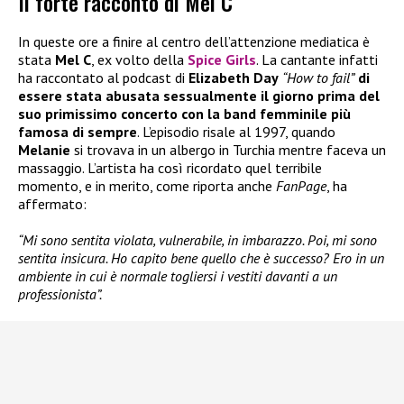
Il forte racconto di Mel C
In queste ore a finire al centro dell’attenzione mediatica è
stata
Mel C
, ex volto della
Spice Girls
. La cantante infatti
ha raccontato al podcast di
Elizabeth Day
“How to fail”
di
essere stata abusata sessualmente il giorno prima del
suo primissimo concerto con la band femminile più
famosa di sempre
. L’episodio risale al 1997, quando
Melanie
si trovava in un albergo in Turchia mentre faceva un
massaggio. L’artista ha così ricordato quel terribile
momento, e in merito, come riporta anche
FanPage
, ha
affermato:
“Mi sono sentita violata, vulnerabile, in imbarazzo. Poi, mi sono
sentita insicura. Ho capito bene quello che è successo? Ero in un
ambiente in cui è normale togliersi i vestiti davanti a un
professionista”.