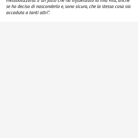
metabolizzarla. È un fatto che ha influenzato la mia vita, anche
se ho deciso di nasconderlo e, sono sicura, che la stessa cosa sia
accaduta a tanti altri”.