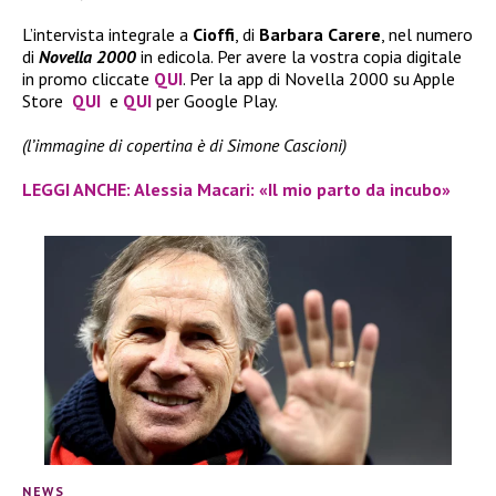
L’intervista integrale a
Cioffi
, di
Barbara Carere
, nel numero
di
Novella 2000
in edicola. Per avere la vostra copia digitale
in promo cliccate
QUI
. Per la app di Novella 2000 su Apple
Store
QUI
e
QUI
per Google Play.
(l’immagine di copertina è di Simone Cascioni)
LEGGI ANCHE: Alessia Macari: «Il mio parto da incubo»
NEWS