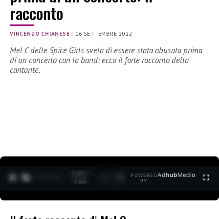
racconto
VINCENZO CHIANESE
|
16 SETTEMBRE 2022
Mel C delle Spice Girls svela di essere stata abusata prima
di un concerto con la band: ecco il forte racconto della
cantante.
0:30 /
Ad
hub
Media
POWERED
1
/
2
1:40
BY