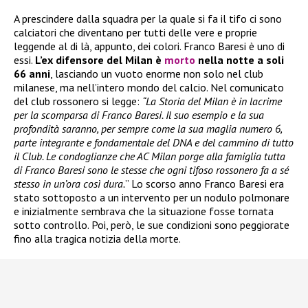
A prescindere dalla squadra per la quale si fa il tifo ci sono
calciatori che diventano per tutti delle vere e proprie
leggende al di là, appunto, dei colori. Franco Baresi è uno di
essi.
L’ex difensore del Milan è
morto
nella notte a soli
66 anni
, lasciando un vuoto enorme non solo nel club
milanese, ma nell’intero mondo del calcio. Nel comunicato
del club rossonero si legge:
“La Storia del Milan è in lacrime
per la scomparsa di Franco Baresi. Il suo esempio e la sua
profondità saranno, per sempre come la sua maglia numero 6,
parte integrante e fondamentale del DNA e del cammino di tutto
il Club. Le condoglianze che AC Milan porge alla famiglia tutta
di Franco Baresi sono le stesse che ogni tifoso rossonero fa a sé
stesso in un’ora così dura.
” Lo scorso anno Franco Baresi era
stato sottoposto a un intervento per un nodulo polmonare
e inizialmente sembrava che la situazione fosse tornata
sotto controllo. Poi, però, le sue condizioni sono peggiorate
fino alla tragica notizia della morte.