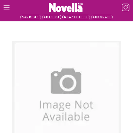
SANREMO
AMICI 24
NEWSLETTER
ABBONATI