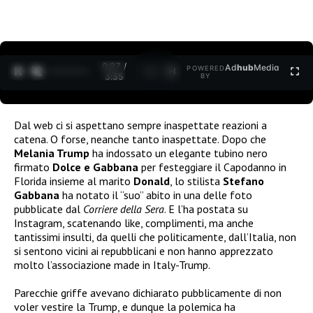
0:27 /
Ad
hub
Media
POWERED
1
/
2
3:35
BY
Dal web ci si aspettano sempre inaspettate reazioni a
catena. O forse, neanche tanto inaspettate. Dopo che
Melania Trump
ha indossato un elegante tubino nero
firmato
Dolce e Gabbana
per festeggiare il Capodanno in
Florida insieme al marito
Donald
, lo stilista
Stefano
Gabbana
ha notato il “suo” abito in una delle foto
pubblicate dal
Corriere della Sera
. E l’ha postata su
Instagram, scatenando like, complimenti, ma anche
tantissimi insulti, da quelli che politicamente, dall’Italia, non
si sentono vicini ai repubblicani e non hanno apprezzato
molto l’associazione made in Italy-Trump.
Parecchie griffe avevano dichiarato pubblicamente di non
voler vestire la Trump, e dunque la polemica ha