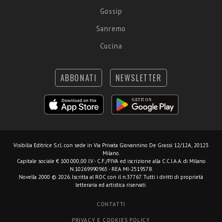
Gossip
Sanremo
Cucina
ABBONATI
NEWSLETTER
Visibilia Editrice S.r.l.
con sede in Via Privata Giovannino De Grassi 12/12A, 20123
Milano.
Capitale sociale € 100.000,00 I.V. - C.F./P.IVA ed iscrizione alla C.C.I.A.A. di Milano
N.10269990965 - REA MI-2519578.
Novella 2000 © 2026. Iscritta al ROC con il n.37767. Tutti i diritti di proprietà
letteraria ed artistica riservati.
CONTATTI
PRIVACY E COOKIES POLICY