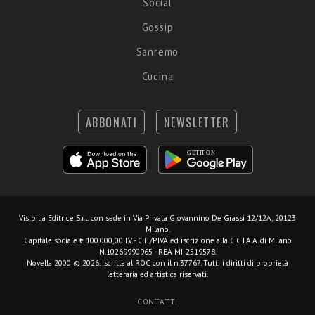
Social
Gossip
Sanremo
Cucina
ABBONATI
NEWSLETTER
Visibilia Editrice S.r.l.
con sede in Via Privata Giovannino De Grassi 12/12A, 20123
Milano.
Capitale sociale € 100.000,00 I.V. - C.F./P.IVA ed iscrizione alla C.C.I.A.A. di Milano
N.10269990965 - REA MI-2519578.
Novella 2000 © 2026. Iscritta al ROC con il n.37767. Tutti i diritti di proprietà
letteraria ed artistica riservati.
CONTATTI