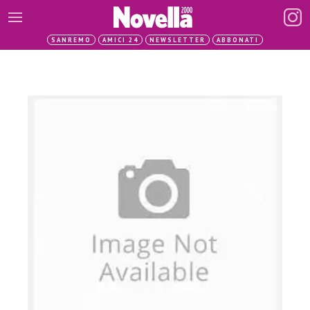
SANREMO
AMICI 24
NEWSLETTER
ABBONATI