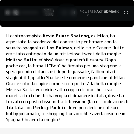
0:27 /
Ad
hub
Media
POWERED
1
/
2
3:35
BY
Il centrocampista
Kevin Prince Boateng
, ex Milan, ha
aspettato la scadenza del contratto per firmare con la
squadra spagnola di
Las Palmas
, nelle isole Canarie. Tutto
era stato anticipato da un misterioso tweet della moglie
Melissa Satta
: «Chissà dove ci porterà il cuore». Dopo
poche ore, la firma. Il “Boa” ha firmato per una stagione, e
spera proprio di rlanciarsi dopo le passate, fallimentari
stagioni: il flop allo Shalke e le numerose panchine al Milan.
Ora c’è solo da capire come si comporterà la bella moglie
Melissa Satta. Voci vicine alla coppia dicono che ci sia
maretta tra i due: lei ha voglia di rimanere in italia, dove ha
trovato un posto fisso nella televisione (la co-conduzione di
Tiki Taka con Pierluigi Pardo) e dove può dedicarsi al suo
hobby più amato, lo shopping. Lui vorrebbe averla insieme in
Spagna. Chi avrà la meglio?