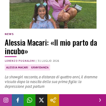
NEWS
Alessia Macari: «Il mio parto da
incubo»
LORENZO PUGNALONI
|
31 LUGLIO 2026
ALESSIA MACARI
GRAVIDANZA
La showgirl racconta, a distanza di quattro anni, il dramma
vissuto dopo la nascita della sua prima figlia: la
depressione post partum
Alessia Macari
racconta, a quattro anni di distanza, il
dramma vissuto dopo aver dato alla luce la sua prima figlia,
Nevaeh
, nata dal matrimonio con il calciatore
Oliver Kragl
: