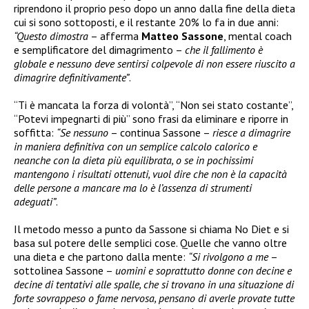
riprendono il proprio peso dopo un anno dalla fine della dieta
cui si sono sottoposti, e il restante 20% lo fa in due anni:
“Questo dimostra
– afferma
Matteo Sassone
, mental coach
e semplificatore del dimagrimento –
che il fallimento è
globale e nessuno deve sentirsi colpevole di non essere riuscito a
dimagrire definitivamente”
.
“Ti è mancata la forza di volontà”, “Non sei stato costante”,
“Potevi impegnarti di più” sono frasi da eliminare e riporre in
soffitta:
“Se nessuno
– continua Sassone –
riesce a dimagrire
in maniera definitiva con un semplice calcolo calorico e
neanche con la dieta più equilibrata, o se in pochissimi
mantengono i risultati ottenuti, vuol dire che non è la capacità
delle persone a mancare ma lo è l’assenza di strumenti
adeguati”
.
Il metodo messo a punto da Sassone si chiama No Diet e si
basa sul potere delle semplici cose. Quelle che vanno oltre
una dieta e che partono dalla mente:
“Si rivolgono a me
–
sottolinea Sassone –
uomini e soprattutto donne con decine e
decine di tentativi alle spalle, che si trovano in una situazione di
forte sovrappeso o fame nervosa, pensano di averle provate tutte