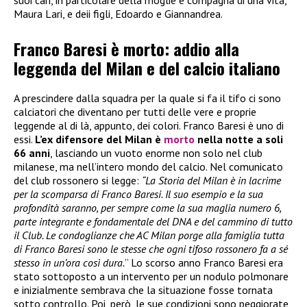
suoi cari, in particolare della moglie e compagna di una vita,
Maura Lari, e deii figli, Edoardo e Giannandrea.
Franco Baresi è morto: addio alla
leggenda del Milan e del calcio italiano
A prescindere dalla squadra per la quale si fa il tifo ci sono
calciatori che diventano per tutti delle vere e proprie
leggende al di là, appunto, dei colori. Franco Baresi è uno di
essi.
L’ex difensore del Milan è
morto
nella notte a soli
66 anni
, lasciando un vuoto enorme non solo nel club
milanese, ma nell’intero mondo del calcio. Nel comunicato
del club rossonero si legge:
“La Storia del Milan è in lacrime
per la scomparsa di Franco Baresi. Il suo esempio e la sua
profondità saranno, per sempre come la sua maglia numero 6,
parte integrante e fondamentale del DNA e del cammino di tutto
il Club. Le condoglianze che AC Milan porge alla famiglia tutta
di Franco Baresi sono le stesse che ogni tifoso rossonero fa a sé
stesso in un’ora così dura.
” Lo scorso anno Franco Baresi era
stato sottoposto a un intervento per un nodulo polmonare
e inizialmente sembrava che la situazione fosse tornata
sotto controllo. Poi, però, le sue condizioni sono peggiorate