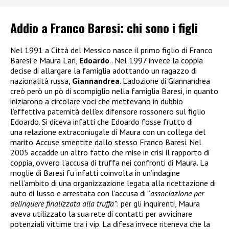
Addio a Franco Baresi: chi sono i figli
Nel 1991 a Città del Messico nasce il primo figlio di Franco
Baresi e Maura Lari,
Edoardo
.. Nel 1997 invece la coppia
decise di allargare la famiglia adottando un ragazzo di
nazionalità russa,
Giannandrea
. L’adozione di Giannandrea
creò però un pò di scompiglio nella famiglia Baresi, in quanto
iniziarono a circolare voci che mettevano in dubbio
l’effettiva paternità dell’ex difensore rossonero sul figlio
Edoardo. Si diceva infatti che Edoardo fosse frutto di
una relazione extraconiugale di Maura con un collega del
marito. Accuse smentite dallo stesso Franco Baresi. Nel
2005 accadde un altro fatto che mise in crisi il rapporto di
coppia, ovvero l’accusa di truffa nei confronti di Maura. La
moglie di Baresi fu infatti coinvolta in un’indagine
nell’ambito di una organizzazione legata alla ricettazione di
auto di lusso e arrestata
con l’accusa di “
associazione per
delinquere finalizzata alla truffa”
: per gli inquirenti, Maura
aveva utilizzato la sua rete di contatti per avvicinare
potenziali vittime tra i vip. La difesa invece riteneva che la