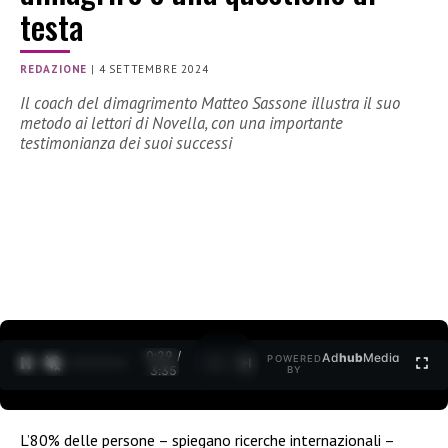
testa
REDAZIONE
|
4 SETTEMBRE 2024
Il coach del dimagrimento Matteo Sassone illustra il suo
metodo ai lettori di Novella, con una importante
testimonianza dei suoi successi
0:30 /
Ad
hub
Media
POWERED
1
/
2
3:35
BY
L’80% delle persone – spiegano ricerche internazionali –