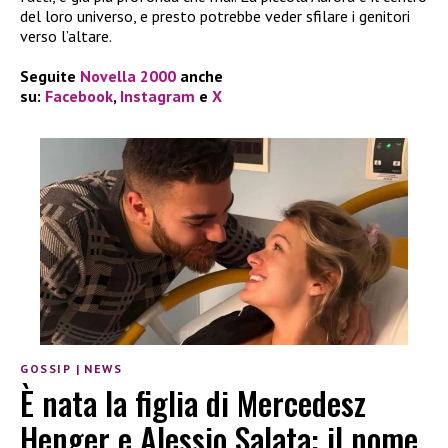
del loro universo, e presto potrebbe veder sfilare i genitori
verso l’altare.
Seguite
Novella 2000
anche
su:
Facebook
,
Instagram
e
X
GOSSIP
|
NEWS
È nata la figlia di Mercedesz
Henger e Alessio Salata: il nome