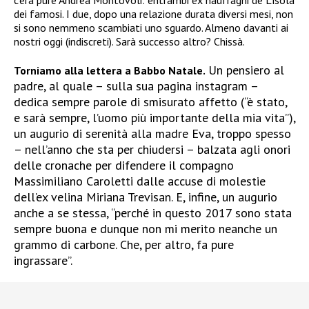
c’era pure Andrea Montovoli: entrambi ex naufraghi de L’isola
dei famosi. I due, dopo una relazione durata diversi mesi, non
si sono nemmeno scambiati uno sguardo. Almeno davanti ai
nostri oggi (indiscreti). Sarà successo altro? Chissà.
Un pensiero al
Torniamo alla lettera a Babbo Natale.
padre, al quale – sulla sua pagina instagram –
dedica sempre parole di smisurato affetto (“è stato,
e sarà sempre, l’uomo più importante della mia vita”),
un augurio di serenità alla madre Eva, troppo spesso
– nell’anno che sta per chiudersi – balzata agli onori
delle cronache per difendere il compagno
Massimiliano Caroletti dalle accuse di molestie
dell’ex velina Miriana Trevisan. E, infine, un augurio
anche a se stessa, “perché in questo 2017 sono stata
sempre buona e dunque non mi merito neanche un
grammo di carbone. Che, per altro, fa pure
ingrassare”.