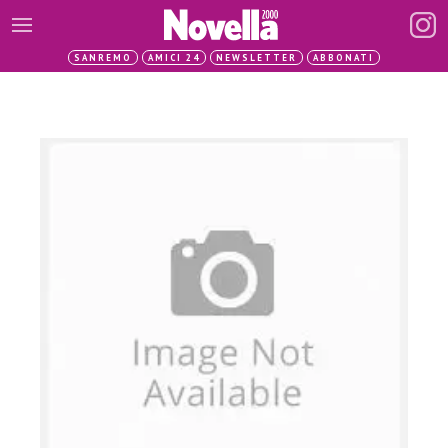
SANREMO
AMICI 24
NEWSLETTER
ABBONATI