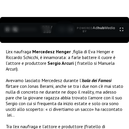
0:26 /
Ad
hub
Media
POWERED
1
/
2
3:35
BY
L’ex naufraga
Mercedesz Henger
,figlia di Eva Henger e
Riccardo Schicchi, è innamorata: a farle battere il cuore è
l’attore e produttore
Sergio Arcuri
( fratello si Manuela
Arcuri).
Avevamo lasciato Mercedesz durante l’
Isola dei Famosi
flirtare con Jonas Berami, anche se tra i due non c’è mai stato
nulla di concreto ne durante ne dopo il reality, ma adesso
pare che la giovane ragazza abbia trovato l’amore con il suo
Sergio con cui si frequenta da inizio estate e solo ora sono
usciti allo scoperto: « ci divertiamo un sacco» ha raccontato
lei…
Tra l’ex naufraga e l’attore e produttore (fratello di