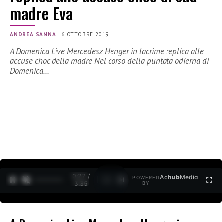
madre Eva
ANDREA SANNA
|
6 OTTOBRE 2019
A Domenica Live Mercedesz Henger in lacrime replica alle
accuse choc della madre Nel corso della puntata odierna di
Domenica…
0:27 /
Ad
hub
Media
POWERED
1
/
2
3:35
BY