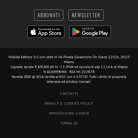
ABBONATI
NEWSLETTER
Visibilia Editrice S.r.l.
con sede in Via Privata Giovannino De Grassi 12/12A, 20123
Milano.
Capitale sociale € 100.000,00 I.V. - C.F./P.IVA ed iscrizione alla C.C.I.A.A. di Milano
N.10269990965 - REA MI-2519578.
Novella 2000 © 2026. Iscritta al ROC con il n.37767. Tutti i diritti di proprietà
letteraria ed artistica riservati.
CONTATTI
PRIVACY E COOKIES POLICY
IMPOSTAZIONI COOKIE
TORNA SU