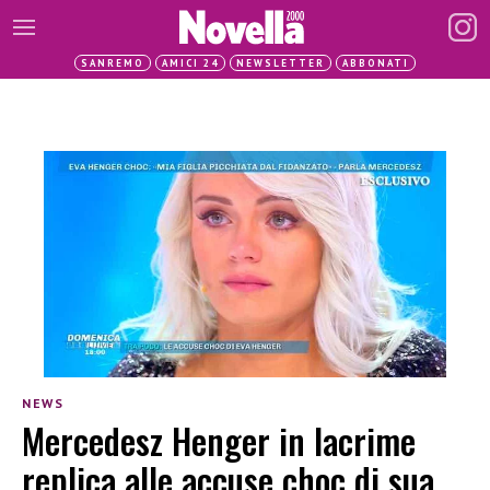
SANREMO
AMICI 24
NEWSLETTER
ABBONATI
NEWS
Mercedesz Henger in lacrime
replica alle accuse choc di sua