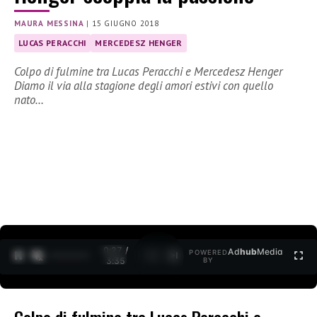
MAURA MESSINA
|
15 GIUGNO 2018
LUCAS PERACCHI
MERCEDESZ HENGER
Colpo di fulmine tra Lucas Peracchi e Mercedesz Henger
Diamo il via alla stagione degli amori estivi con quello
nato…
0:27 /
Ad
hub
Media
POWERED
1
/
2
3:35
BY