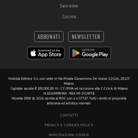
Sanremo
Cucina
ABBONATI
NEWSLETTER
Visibilia Editrice S.r.l.
con sede in Via Privata Giovannino De Grassi 12/12A, 20123
Milano.
Capitale sociale € 100.000,00 I.V. - C.F./P.IVA ed iscrizione alla C.C.I.A.A. di Milano
N.10269990965 - REA MI-2519578.
Novella 2000 © 2026. Iscritta al ROC con il n.37767. Tutti i diritti di proprietà
letteraria ed artistica riservati.
CONTATTI
PRIVACY E COOKIES POLICY
IMPOSTAZIONI COOKIE