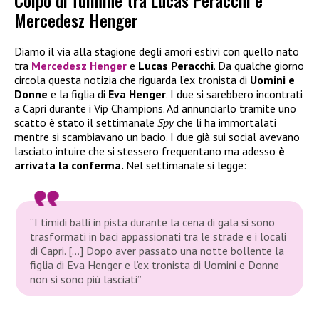
Colpo di fulmine tra Lucas Peracchi e
Mercedesz Henger
Diamo il via alla stagione degli amori estivi con quello nato
tra
Mercedesz Henger
e
Lucas Peracchi
. Da qualche giorno
circola questa notizia che riguarda l’ex tronista di
Uomini e
Donne
e la figlia di
Eva Henger
.
I due si sarebbero incontrati
a Capri durante i Vip Champions. Ad annunciarlo tramite uno
scatto è stato il settimanale
Spy
che li ha immortalati
mentre si scambiavano un bacio. I due già sui social avevano
lasciato intuire che si stessero frequentano ma adesso
è
arrivata la conferma.
Nel settimanale si legge:
“I timidi balli in pista durante la cena di gala si sono
trasformati in baci appassionati tra le strade e i locali
di Capri. […] Dopo aver passato una notte bollente la
figlia di Eva Henger e l’ex tronista di Uomini e Donne
non si sono più lasciati”