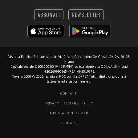
ABBONATI
NEWSLETTER
Visibilia Editrice S.r.l.
con sede in Via Privata Giovannino De Grassi 12/12A, 20123
Milano.
Capitale sociale € 100.000,00 I.V. - C.F./P.IVA ed iscrizione alla C.C.I.A.A. di Milano
N.10269990965 - REA MI-2519578.
Novella 2000 © 2026. Iscritta al ROC con il n.37767. Tutti i diritti di proprietà
letteraria ed artistica riservati.
CONTATTI
PRIVACY E COOKIES POLICY
IMPOSTAZIONI COOKIE
TORNA SU