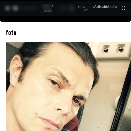
0:27 /
Ad
hub
Media
POWERED
1
/
2
3:35
BY
foto