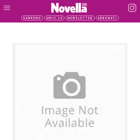
SANREMO
AMICI 24
NEWSLETTER
ABBONATI