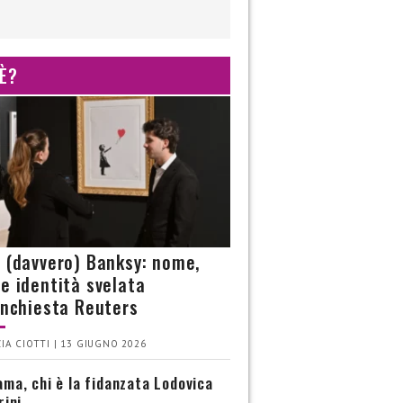
 È?
è (davvero) Banksy: nome,
 e identità svelata
’inchiesta Reuters
IA CIOTTI | 13 GIUGNO 2026
ma, chi è la fidanzata Lodovica
rini