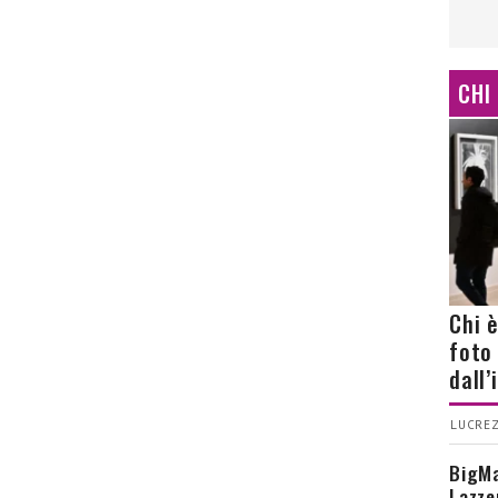
CHI
Chi 
foto
dall
LUCREZ
BigMa
Lazze