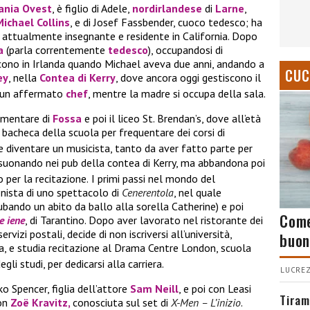
nia Ovest
, è figlio di Adele,
nordirlandese
di
Larne
,
Michael Collins
, e di Josef Fassbender, cuoco tedesco; ha
a attualmente insegnante e residente in California. Dopo
a
(parla correntemente
tedesco
), occupandosi di
riscono in Irlanda quando Michael aveva due anni, andando a
CUC
ey
, nella
Contea di Kerry
, dove ancora oggi gestiscono il
è un affermato
chef
, mentre la madre si occupa della sala.
lementare di
Fossa
e poi il liceo St. Brendan’s, dove all’età
 bacheca della scuola per frequentare dei corsi di
e diventare un musicista, tanto da aver fatto parte per
 suonando nei pub della contea di Kerry, ma abbandona poi
o per la recitazione.
I primi passi nel mondo del
nista di uno spettacolo di
Cenerentola
, nel quale
ubando un abito da ballo alla sorella Catherine) e poi
Come
e iene
, di Tarantino. Dopo aver lavorato nel ristorante dei
ervizi postali, decide di non iscriversi all’università,
buon
a, e studia recitazione al Drama Centre London, scuola
i studi, per dedicarsi alla carriera.
LUCREZ
 Spencer, figlia dell’attore
Sam Neill
, e poi con Leasi
Tiram
con
Zoë Kravitz,
conosciuta sul set di
X-Men – L’inizio
.