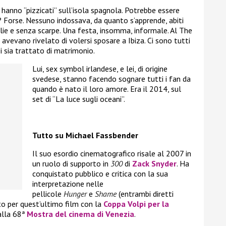
i hanno “pizzicati” sull’isola spagnola. Potrebbe essere
 Forse. Nessuno indossava, da quanto s’apprende, abiti
aglie e senza scarpe. Una festa, insomma, informale. Al The
 avevano rivelato di volersi sposare a Ibiza. Ci sono tutti
i sia trattato di matrimonio.
Lui, sex symbol irlandese, e lei, di origine
svedese, stanno facendo sognare tutti i fan da
quando è nato il loro amore. Era il 2014, sul
set di “La luce sugli oceani”.
Tutto su Michael Fassbender
Il suo esordio cinematografico risale al 2007 in
un ruolo di supporto in
300
di
Zack Snyder
. Ha
conquistato pubblico e critica con la sua
interpretazione nelle
pellicole
Hunger
e
Shame
(entrambi diretti
to per quest’ultimo film con la
Coppa Volpi per la
lla 68ª
Mostra del cinema di Venezia
.