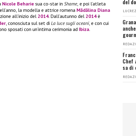
del d
a
Nicole Beharie
sua co-star in
Shame
,
e poi l’atleta
 dell’anno, la modella e attrice romena
Mădălina Diana
LUCREZ
zione all’inizio del
2014
. Dall’autunno del
2014
è
Grana
der
, conosciuta sul set di
La luce sugli oceani
,
e con cui
anche
sono sposati con un’intima cerimonia ad
Ibiza
.
gour
REDAZI
Franc
Chef 
sa di
REDAZI