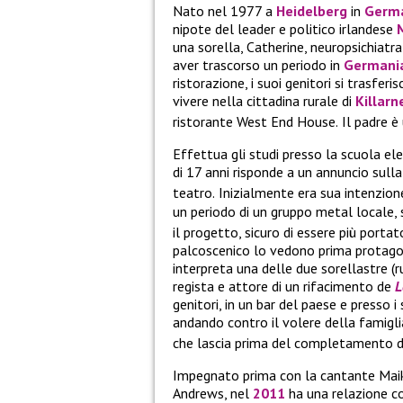
Nato nel 1977 a
Heidelberg
in
Germa
nipote del leader e politico irlandese
una sorella, Catherine, neuropsichiatr
aver trascorso un periodo in
Germani
ristorazione, i suoi genitori si trasfe
vivere nella cittadina rurale di
Killarn
ristorante West End House.
Il padre 
Effettua gli studi presso la scuola e
di 17 anni risponde a un annuncio sulla
teatro.
Inizialmente era sua intenzion
un periodo di un gruppo metal locale,
il progetto, sicuro di essere più portat
palcoscenico lo vedono prima protago
interpreta una delle due sorellastre (r
regista e attore di un rifacimento de
L
genitori, in un bar del paese e presso i s
andando contro il volere della famigli
che lascia prima del completamento degl
Impegnato prima con la cantante Maiko
Andrews, nel
2011
ha una relazione 