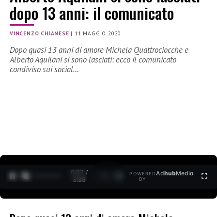
dopo 13 anni: il comunicato
VINCENZO CHIANESE
|
11 MAGGIO 2020
Dopo quasi 13 anni di amore Michela Quattrociocche e
Alberto Aquilani si sono lasciati: ecco il comunicato
condiviso sui social…
0:27 /
Ad
hub
Media
POWERED
1
/
2
3:35
BY