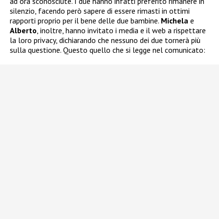
ad ora sconosciute. I due hanno infatti preferito rimanere in
silenzio, facendo però sapere di essere rimasti in ottimi
rapporti proprio per il bene delle due bambine.
Michela
e
Alberto
, inoltre, hanno invitato i media e il web a rispettare
la loro privacy, dichiarando che nessuno dei due tornerà più
sulla questione. Questo quello che si legge nel comunicato: