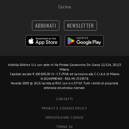
Cucina
ABBONATI
NEWSLETTER
Visibilia Editrice S.r.l.
con sede in Via Privata Giovannino De Grassi 12/12A, 20123
Milano.
Capitale sociale € 100.000,00 I.V. - C.F./P.IVA ed iscrizione alla C.C.I.A.A. di Milano
N.10269990965 - REA MI-2519578.
Novella 2000 © 2026. Iscritta al ROC con il n.37767. Tutti i diritti di proprietà
letteraria ed artistica riservati.
CONTATTI
PRIVACY E COOKIES POLICY
IMPOSTAZIONI COOKIE
TORNA SU