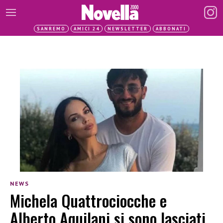
SANREMO
AMICI 24
NEWSLETTER
ABBONATI
NEWS
Michela Quattrociocche e
Alberto Aquilani si sono lasciati