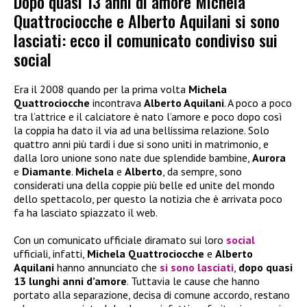
Dopo quasi 13 anni di amore Michela
Quattrociocche e Alberto Aquilani si sono
lasciati: ecco il comunicato condiviso sui
social
Era il 2008 quando per la prima volta
Michela
Quattrociocche
incontrava
Alberto Aquilani
. A poco a poco
tra l’attrice e il calciatore è nato l’amore e poco dopo così
la coppia ha dato il via ad una bellissima relazione. Solo
quattro anni più tardi i due si sono uniti in matrimonio, e
dalla loro unione sono nate due splendide bambine,
Aurora
e
Diamante
.
Michela
e
Alberto
, da sempre, sono
considerati una della coppie più belle ed unite del mondo
dello spettacolo, per questo la notizia che è arrivata poco
fa ha lasciato spiazzato il web.
Con un comunicato ufficiale diramato sui loro
social
ufficiali, infatti,
Michela Quattrociocche
e
Alberto
Aquilani
hanno annunciato che
si sono lasciati
,
dopo quasi
13 lunghi anni d’amore
. Tuttavia le cause che hanno
portato alla separazione, decisa di comune accordo, restano