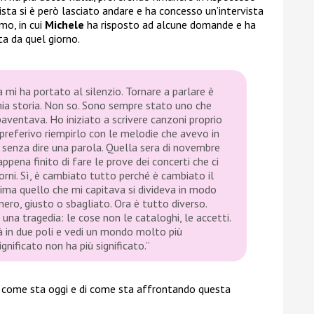
tista si è però lasciato andare e ha concesso un’intervista
mo, in cui
Michele
ha risposto ad alcune domande e ha
a da quel giorno.
a mi ha portato al silenzio. Tornare a parlare è
mia storia. Non so. Sono sempre stato uno che
paventava. Ho iniziato a scrivere canzoni proprio
preferivo riempirlo con le melodie che avevo in
 senza dire una parola. Quella sera di novembre
pena finito di fare le prove dei concerti che ci
iorni. Sì, è cambiato tutto perché è cambiato il
ima quello che mi capitava si divideva in modo
nero, giusto o sbagliato. Ora è tutto diverso.
 una tragedia: le cose non le cataloghi, le accetti.
tà in due poli e vedi un mondo molto più
nificato non ha più significato.”
 come sta oggi e di come sta affrontando questa