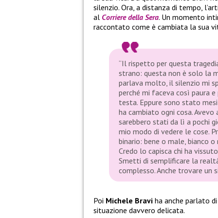
silenzio. Ora, a distanza di tempo, l’ar
al
Corriere della Sera
. Un momento inti
raccontato come è cambiata la sua vit
“Il rispetto per questa tragedi
strano: questa non è solo la 
parlava molto, il silenzio mi s
perché mi faceva così paura e 
testa. Eppure sono stato mesi
ha cambiato ogni cosa. Avevo ap
sarebbero stati da lì a pochi g
mio modo di vedere le cose. Pr
binario: bene o male, bianco o 
Credo lo capisca chi ha vissuto
Smetti di semplificare la real
complesso. Anche trovare un sig
Poi
Michele Bravi
ha anche parlato di
situazione davvero delicata.