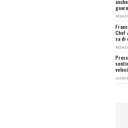
anche
gour
REDAZI
Franc
Chef 
sa di
REDAZI
Press
senti
veloci
LUCREZ