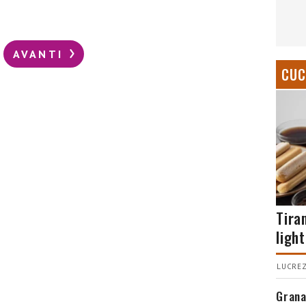
AVANTI
CUC
Tira
light
LUCREZ
Grana