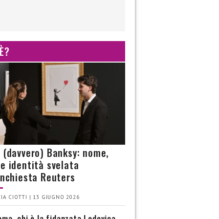
 È?
è (davvero) Banksy: nome,
 e identità svelata
’inchiesta Reuters
IA CIOTTI | 13 GIUGNO 2026
ma, chi è la fidanzata Lodovica