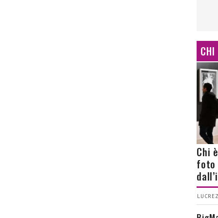
CHI
Chi 
foto
dall
LUCREZ
BigMa