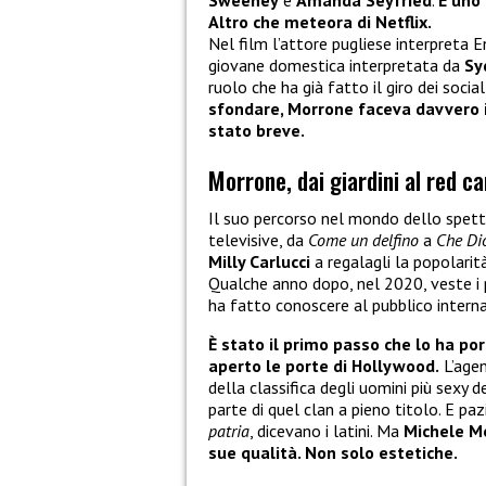
Sweeney
e
Amanda Seyfried
.
È uno 
Altro che meteora di Netflix.
Nel film l’attore pugliese interpreta En
giovane domestica interpretata da
Sy
ruolo che ha già fatto il giro dei soc
sfondare, Morrone faceva davvero il 
stato breve.
Morrone, dai giardini al red c
Il suo percorso nel mondo dello spettac
televisive, da
Come un delfino
a
Che Dio
Milly Carlucci
a regalagli la popolari
Qualche anno dopo, nel 2020, veste i 
ha fatto conoscere al pubblico intern
È stato il primo passo che lo ha po
aperto le porte di Hollywood.
L’age
della classifica degli uomini più sexy 
parte di quel clan a pieno titolo. E pa
patria
, dicevano i latini. Ma
Michele Mo
sue qualità. Non solo estetiche.