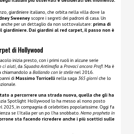
degli italiani più osservati e desiderati del momento.
zo, giardiniere italiano, che orbita nella villa dove la
dney Sweeney
scopre i segreti dei padroni di casa. Un
ial anche per un dettaglio da non sottovalutare:
prima di
giardiniere. Dai giardini al red carpet, il passo non è
arpet di Hollywood
olo inizia presto, con i primi ruoli in alcune serie
 ci aiuti
, da
Squadra Antimafia
a
Provaci ancora Prof!
. Ma è
tà chiamandolo a
Ballando con le stelle
nel 2016.
panni di
Massimo Torricelli
nella saga
365 giorni
che lo
azionale.
rtato a percorrere una strada nuova, quella che gli ha
nzia Spotlight Hollywood lo ha messo al nono posto
del 2025, in compagnia di celebrities popolarissime. Oggi fa
zienza se l’Italia per un po l’ha snobbato.
Nemo propheta in
rrone sta facendo ricredere anche i più scettici sulle