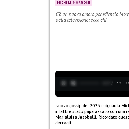
MICHELE MORRONE
C’è un nuovo amore per Michele Morr
della televisione: ecco chi
0:28 / 1:40
1
Nuovo gossip del 2025 e riguarda
Mic
infatti è stato paparazzato con una ra
Marialuisa Jacobelli.
Ricordate ques
dettagli.