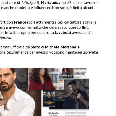
direttore di
TuttoSport
),
Marialuisa
ha 32 anni e lavora in
è anche modella e influencer. Non solo, è finita alcuni
flirt con
Francesco Totti
mentre l’ex calciatore stava (e
luisa
aveva confermato che c’era stato questo flirt,
. Infatti proprio per questo la
Jacobelli
aveva anche
Notizia.
erma ufficiale da parte di
Michele Morrone e
one. Sicuramente per adesso vogliono mantenerlaprivata