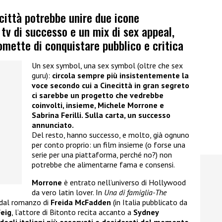
città potrebbe unire due icone
tv di successo e un mix di sex appeal,
omette di conquistare pubblico e critica
Un sex symbol, una sex symbol (oltre che sex
guru):
circola sempre più insistentemente la
voce secondo cui a Cinecittà in gran segreto
ci sarebbe un progetto che vedrebbe
coinvolti, insieme, Michele Morrone e
Sabrina Ferilli. Sulla carta, un successo
annunciato.
Del resto, hanno successo, e molto, già ognuno
per conto proprio: un film insieme (o forse una
serie per una piattaforma, perché no?) non
potrebbe che alimentarne fama e consensi.
Morrone
è entrato nell’universo di Hollywood
da vero latin lover. In
Una di famiglia-The
o dal romanzo di
Freida McFadden
(in Italia pubblicato da
Feig
, l’attore di Bitonto recita accanto a
Sydney