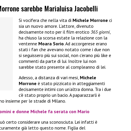
Morrone sarebbe Marialuisa Jacobelli
Si vocifera che nella vita di
Michele Morrone
ci
sia un nuovo amore. L’attore, divenuto
decisamente noto per il film erotico
365 giorni
,
ha chiuso la scorsa estate la relazione con la
ventenne
Moara Sorio
. Ad accorgerese erano
stati i fan che avevano notato come i due non
si seguissero più sui social, non c’erano più like e
commenti da parte di lui. Inoltre lui non
sarebbe stato presente al compleanno di lei.
Adesso, a distanza di vari mesi,
Michele
Morrone
è stato pizzicato in atteggiamenti
decisamente intimi con un’altra donna. Tra i due
c’è stato proprio un bacio. A paparazzarli è
o insieme per le strade di Milano.
omini e donne Michele fa serata con Mario
uò certo considerare una sconosciuta. Lei infatti è
curamente già letto questo nome. Figlia del