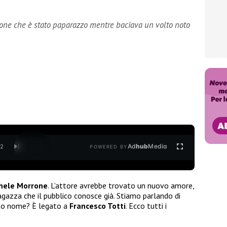
one che è stato paparazzo mentre baciava un volto noto
Ad
hub
Media
/
2
POWERED BY
hele Morrone
. L’attore avrebbe trovato un nuovo amore,
gazza che il pubblico conosce già. Stiamo parlando di
to nome? È legato a
Francesco Totti
. Ecco tutti i