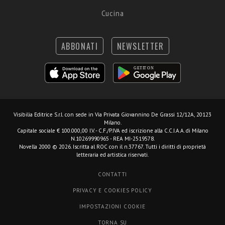
Cucina
ABBONATI
NEWSLETTER
Visibilia Editrice S.r.l.
con sede in Via Privata Giovannino De Grassi 12/12A, 20123
Milano.
Capitale sociale € 100.000,00 I.V. - C.F./P.IVA ed iscrizione alla C.C.I.A.A. di Milano
N.10269990965 - REA MI-2519578.
Novella 2000 © 2026. Iscritta al ROC con il n.37767. Tutti i diritti di proprietà
letteraria ed artistica riservati.
CONTATTI
PRIVACY E COOKIES POLICY
IMPOSTAZIONI COOKIE
TORNA SU