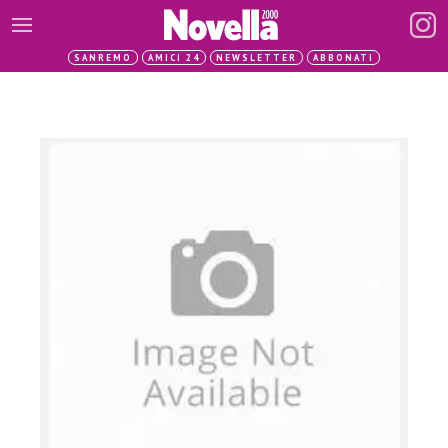
SANREMO
AMICI 24
NEWSLETTER
ABBONATI