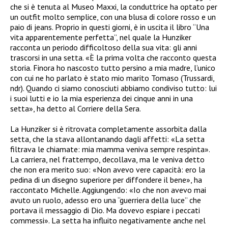
che si è tenuta al Museo Maxxi, la conduttrice ha optato per
un outfit molto semplice, con una blusa di colore rosso e un
paio di jeans. Proprio in questi giorni, è in uscita il libro “Una
vita apparentemente perfetta”, nel quale la Hunziker
racconta un periodo difficoltoso della sua vita: gli anni
trascorsi in una setta. «È la prima volta che racconto questa
storia. Finora ho nascosto tutto persino a mia madre, l’unico
con cui ne ho parlato è stato mio marito Tomaso (Trussardi,
ndr). Quando ci siamo conosciuti abbiamo condiviso tutto: lui
i suoi lutti e io la mia esperienza dei cinque anni in una
setta», ha detto al Corriere della Sera.
La Hunziker si è ritrovata completamente assorbita dalla
setta, che la stava allontanando dagli affetti: «La setta
filtrava le chiamate: mia mamma veniva sempre respinta».
La carriera, nel frattempo, decollava, ma le veniva detto
che non era merito suo: «Non avevo vere capacità: ero la
pedina di un disegno superiore per diffondere il bene», ha
raccontato Michelle. Aggiungendo: «Io che non avevo mai
avuto un ruolo, adesso ero una “guerriera della luce” che
portava il messaggio di Dio. Ma dovevo espiare i peccati
commessi». La setta ha influito negativamente anche nel