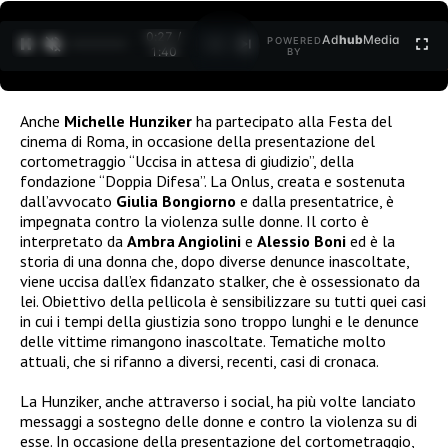
0:28 /
Ad
hub
Media
POWERED
1
/
2
1:40
BY
Anche
Michelle Hunziker
ha partecipato alla Festa del
cinema di Roma, in occasione della presentazione del
cortometraggio “Uccisa in attesa di giudizio”, della
fondazione “Doppia Difesa”. La Onlus, creata e sostenuta
dall’avvocato
Giulia Bongiorno
e dalla presentatrice, è
impegnata contro la violenza sulle donne. Il corto è
interpretato da
Ambra Angiolini
e
Alessio Boni
ed è la
storia di una donna che, dopo diverse denunce inascoltate,
viene uccisa dall’ex fidanzato stalker, che è ossessionato da
lei. Obiettivo della pellicola è sensibilizzare su tutti quei casi
in cui i tempi della giustizia sono troppo lunghi e le denunce
delle vittime rimangono inascoltate. Tematiche molto
attuali, che si rifanno a diversi, recenti, casi di cronaca.
La Hunziker, anche attraverso i social, ha più volte lanciato
messaggi a sostegno delle donne e contro la violenza su di
esse. In occasione della presentazione del cortometraggio,