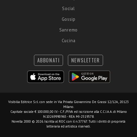
Social
Gossip
Sanremo
Cucina
ABBONATI
NEWSLETTER
Visibilia Editrice S.r.l.
con sede in Via Privata Giovannino De Grassi 12/12A, 20123
Milano.
Capitale sociale € 100.000,00 I.V. - C.F./P.IVA ed iscrizione alla C.C.I.A.A. di Milano
N.10269990965 - REA MI-2519578.
Novella 2000 © 2026. Iscritta al ROC con il n.37767. Tutti i diritti di proprietà
letteraria ed artistica riservati.