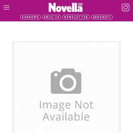
SANREMO
AMICI 24
NEWSLETTER
ABBONATI