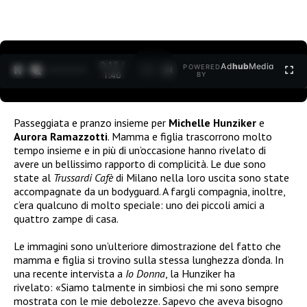
0:12 /
Ad
hub
Media
POWERED
1
/
2
1:40
BY
Passeggiata e pranzo insieme per
Michelle Hunziker
e
Aurora Ramazzotti
. Mamma e figlia trascorrono molto
tempo insieme e in più di un’occasione hanno rivelato di
avere un bellissimo rapporto di complicità. Le due sono
state al
Trussardi Cafè
di Milano nella loro uscita sono state
accompagnate da un bodyguard. A fargli compagnia, inoltre,
c’era qualcuno di molto speciale: uno dei piccoli amici a
quattro zampe di casa.
Le immagini sono un’ulteriore dimostrazione del fatto che
mamma e figlia si trovino sulla stessa lunghezza d’onda. In
una recente intervista a
Io Donna
, la Hunziker ha
rivelato: «Siamo talmente in simbiosi che mi sono sempre
mostrata con le mie debolezze. Sapevo che aveva bisogno