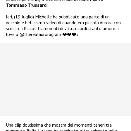
Tommaso Trussard
i.
Ieri, (19 luglio) Michelle ha pubblicato una parte di un
vecchio e bellissimo video di quando era piccola Aurora con
scritto: «
Piccoli frammenti di vita…ricordi…tanto amore…i
love u
@therealauroragram
❤️❤️❤️
».
Una clip dolcissima che mostra dei momenti teneri tra
mamma e figlia. Il video ha raggiunto oltre seicento mila