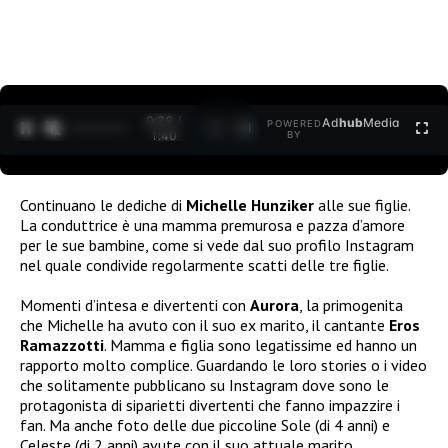
0:30 /
Ad
hub
Media
POWERED
1
/
2
1:40
BY
Continuano le dediche di
Michelle Hunziker
alle sue figlie.
La conduttrice è una mamma premurosa e pazza d’amore
per le sue bambine, come si vede dal suo profilo Instagram
nel quale condivide regolarmente scatti delle tre figlie.
Momenti d’intesa e divertenti con
Aurora
, la primogenita
che Michelle ha avuto con il suo ex marito, il cantante
Eros
Ramazzotti
. Mamma e figlia sono legatissime ed hanno un
rapporto molto complice. Guardando le loro stories o i video
che solitamente pubblicano su Instagram dove sono le
protagonista di siparietti divertenti che fanno impazzire i
fan. Ma anche foto delle due piccoline Sole (di 4 anni) e
Celeste (di 2 anni) avute con il suo attuale marito