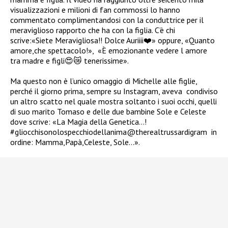
visualizzazioni e milioni di fan commossi lo hanno
commentato complimentandosi con la conduttrice per il
meraviglioso rapporto che ha con la figlia. C’è chi
scrive:«
Siete Meravigliosa!! Dolce Auriiii
❤️
» oppure, «
Quanto
amore,che spettacolo!»,
«È emozionante vedere l amore
tra madre e figli
😍😿
tenerissime».
Ma questo non è l’unico omaggio di Michelle alle figlie,
perché il giorno prima, sempre su Instagram, aveva condiviso
un altro scatto nel quale mostra soltanto i suoi occhi, quelli
di suo marito Tomaso e delle due bambine Sole e Celeste
dove scrive: «La Magia della Genetica…!
#gliocchisonolospecchiodellanima@therealtrussardigram in
ordine: Mamma,Papà,Celeste, Sole…».