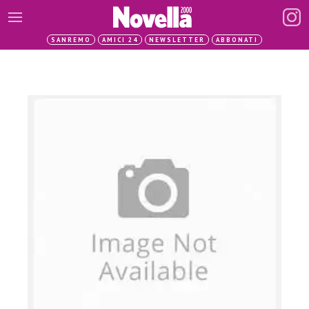
SANREMO
AMICI 24
NEWSLETTER
ABBONATI