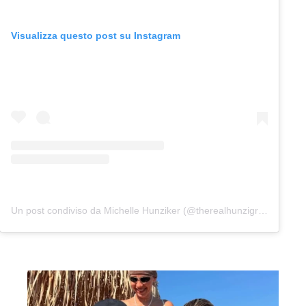
Visualizza questo post su Instagram
Un post condiviso da Michelle Hunziker (@therealhunzigram)