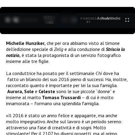
0:15 /
Ad
hub
Media
POWERED
1
/
2
1:40
BY
Michelle Hunziker,
che per ora abbiamo visto al timone
dell’edizione speciale di
Zelig
e alla conduzione di
Striscia la
notizia
,
è stata la protagonista di un servizio fotografico
insieme alle tre figlie.
La conduttrice ha posato per il settimanale
Chi
dove ha
fatto un bilancio del suo 2016 pieno di successi. Ha, inoltre,
raccontato quanto è importante per lei la sua famiglia.
Aurora, Sole
e
Celeste
sono le sue piccole “donne” e
insieme al marito
Tomaso Trussardi
– di cui è molto
innamorata – formano una splendida famiglia.
«Il 2016 è stato un anno felice e appagante, ma anche
molto impegnativo. Anche sul lavoro è un periodo sereno:
attraverso una fase di creatività e di sogni. Molto
stimolante! Per il 2107 ho diversi progetti, ma al primo