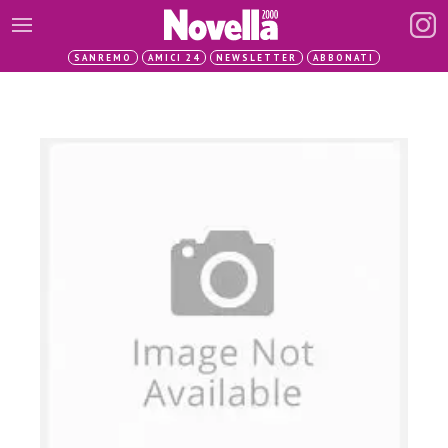
SANREMO
AMICI 24
NEWSLETTER
ABBONATI