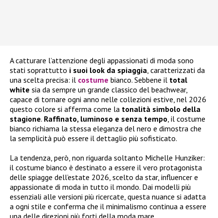
A catturare l’attenzione degli appassionati di moda sono
stati soprattutto
i suoi look da spiaggia
, caratterizzati da
una scelta precisa: il
costume
bianco. Sebbene il
total
white
sia da sempre un grande classico del beachwear,
capace di tornare ogni anno nelle collezioni estive, nel 2026
questo colore si afferma come la
tonalità simbolo della
stagione
.
Raffinato, luminoso e senza tempo
, il costume
bianco richiama la stessa eleganza del nero e dimostra che
la semplicità può essere il dettaglio più sofisticato.
La tendenza, però, non riguarda soltanto Michelle Hunziker:
il costume bianco è destinato a essere il vero protagonista
delle spiagge dell’estate 2026, scelto da star, influencer e
appassionate di moda in tutto il mondo. Dai modelli più
essenziali alle versioni più ricercate, questa nuance si adatta
a ogni stile e conferma che il minimalismo continua a essere
una delle direzioni più forti della moda mare.