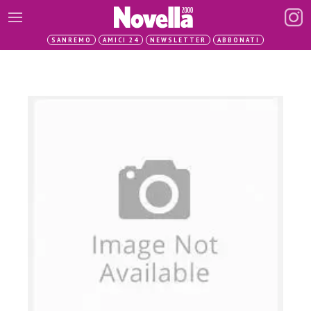
SANREMO
AMICI 24
NEWSLETTER
ABBONATI