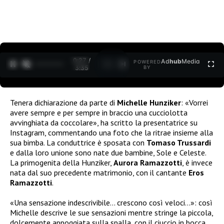
0:27 /
Ad
hub
Media
POWERED
1
/
2
3:35
BY
Tenera dichiarazione da parte di
Michelle Hunziker
: «Vorrei
avere sempre e per sempre in braccio una cucciolotta
avvinghiata da coccolare», ha scritto la presentatrice su
Instagram, commentando una foto che la ritrae insieme alla
sua bimba. La conduttrice è sposata con
Tomaso Trussardi
e dalla loro unione sono nate due bambine, Sole e Celeste.
La primogenita della Hunziker,
Aurora Ramazzotti
, è invece
nata dal suo precedente matrimonio, con il cantante
Eros
Ramazzotti
.
«Una sensazione indescrivibile… crescono così veloci…»: così
Michelle descrive le sue sensazioni mentre stringe la piccola,
dolcemente appoggiata sulla spalla, con il ciuccio in bocca.