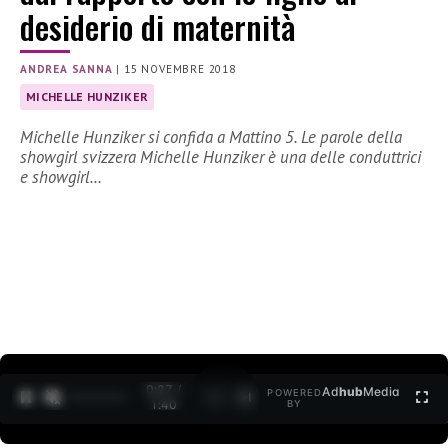
desiderio di maternità
ANDREA SANNA
|
15 NOVEMBRE 2018
MICHELLE HUNZIKER
Michelle Hunziker si confida a Mattino 5. Le parole della
showgirl svizzera Michelle Hunziker è una delle conduttrici
e showgirl…
0:27 /
Ad
hub
Media
POWERED
1
/
2
1:40
BY