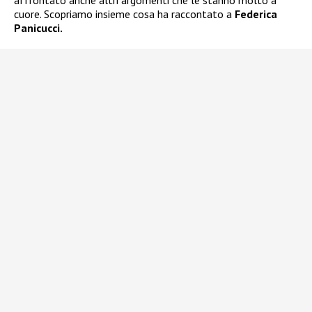
affrontato anche altri argomenti che le stanno molto a
cuore. Scopriamo insieme cosa ha raccontato a
Federica
Panicucci.