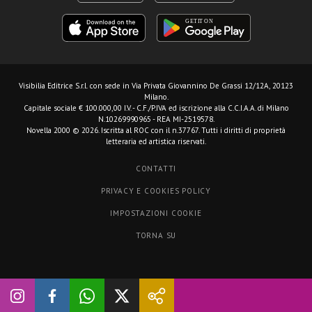
Visibilia Editrice S.r.l.
con sede in Via Privata Giovannino De Grassi 12/12A, 20123
Milano.
Capitale sociale € 100.000,00 I.V. - C.F./P.IVA ed iscrizione alla C.C.I.A.A. di Milano
N.10269990965 - REA MI-2519578.
Novella 2000 © 2026. Iscritta al ROC con il n.37767. Tutti i diritti di proprietà
letteraria ed artistica riservati.
CONTATTI
PRIVACY E COOKIES POLICY
IMPOSTAZIONI COOKIE
TORNA SU