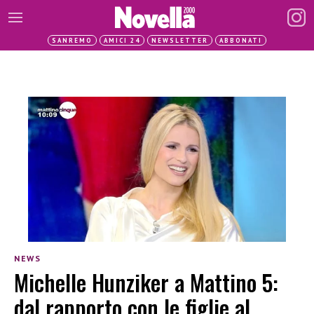
SANREMO
AMICI 24
NEWSLETTER
ABBONATI
NEWS
Michelle Hunziker a Mattino 5:
dal rapporto con le figlie al